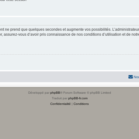
ment ne prend que quelques secondes et augmente vos possibilités. L’administrate
 assurez-vous d’avoir pris connaissance de nos conditions d’utilisation et de notre 
Nou
Développé par
phpBB
® Forum Software © phpBB Limited
Traduit par
phpBB-fr.com
Confidentialité
|
Conditions