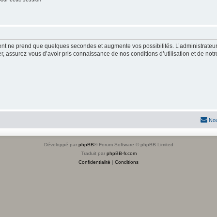
ment ne prend que quelques secondes et augmente vos possibilités. L’administrate
 assurez-vous d’avoir pris connaissance de nos conditions d’utilisation et de notre 
Nou
Développé par
phpBB
® Forum Software © phpBB Limited
Traduit par
phpBB-fr.com
Confidentialité
|
Conditions