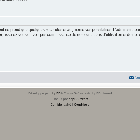
ment ne prend que quelques secondes et augmente vos possibilités. L’administrate
 assurez-vous d’avoir pris connaissance de nos conditions d’utilisation et de notre 
Nou
Développé par
phpBB
® Forum Software © phpBB Limited
Traduit par
phpBB-fr.com
Confidentialité
|
Conditions