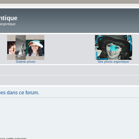
ntique
 argentique
Galerie photo
Site photo argentique
es dans ce forum.
our cette session