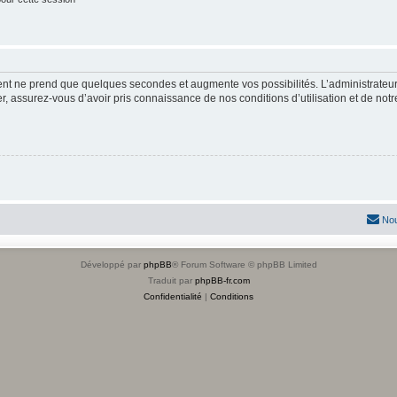
ment ne prend que quelques secondes et augmente vos possibilités. L’administrate
 assurez-vous d’avoir pris connaissance de nos conditions d’utilisation et de notre 
Nou
Développé par
phpBB
® Forum Software © phpBB Limited
Traduit par
phpBB-fr.com
Confidentialité
|
Conditions