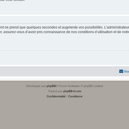
ment ne prend que quelques secondes et augmente vos possibilités. L’administrate
 assurez-vous d’avoir pris connaissance de nos conditions d’utilisation et de notre 
Nou
Développé par
phpBB
® Forum Software © phpBB Limited
Traduit par
phpBB-fr.com
Confidentialité
|
Conditions