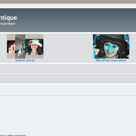
ntique
 argentique
Galerie photo
Site photo argentique
our cette session