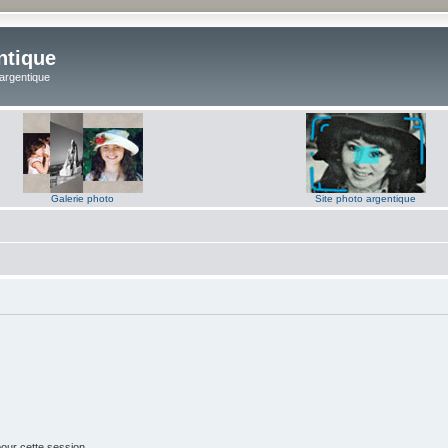
ntique
 argentique
Galerie photo
Site photo argentique
our cette session