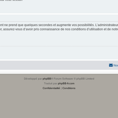
ment ne prend que quelques secondes et augmente vos possibilités. L’administrate
 assurez-vous d’avoir pris connaissance de nos conditions d’utilisation et de notre 
Nou
Développé par
phpBB
® Forum Software © phpBB Limited
Traduit par
phpBB-fr.com
Confidentialité
|
Conditions