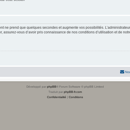
ment ne prend que quelques secondes et augmente vos possibilités. L’administrate
 assurez-vous d’avoir pris connaissance de nos conditions d’utilisation et de notre 
Nou
Développé par
phpBB
® Forum Software © phpBB Limited
Traduit par
phpBB-fr.com
Confidentialité
|
Conditions