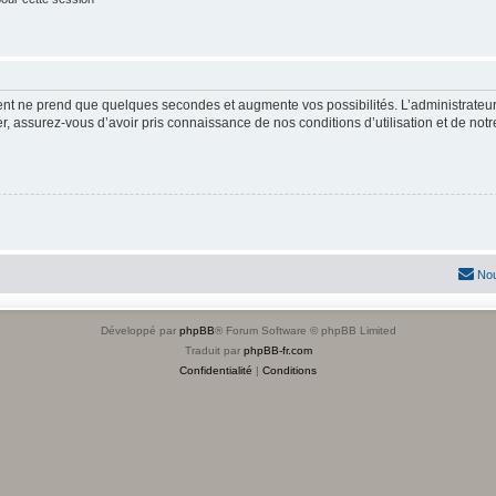
ment ne prend que quelques secondes et augmente vos possibilités. L’administrate
 assurez-vous d’avoir pris connaissance de nos conditions d’utilisation et de notre 
Nou
Développé par
phpBB
® Forum Software © phpBB Limited
Traduit par
phpBB-fr.com
Confidentialité
|
Conditions