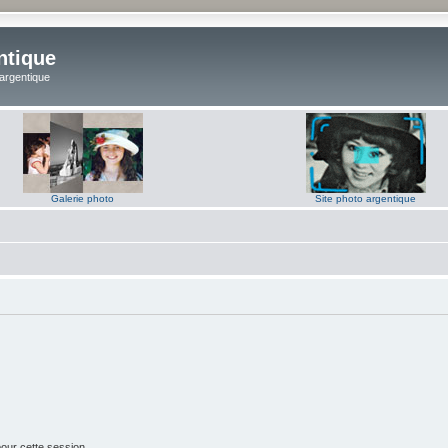
ntique
 argentique
Galerie photo
Site photo argentique
our cette session