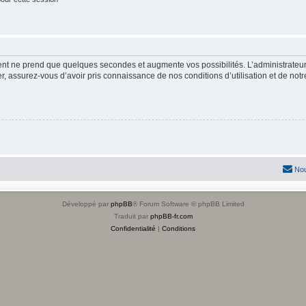
ment ne prend que quelques secondes et augmente vos possibilités. L’administrate
 assurez-vous d’avoir pris connaissance de nos conditions d’utilisation et de notre 
Nou
Développé par
phpBB
® Forum Software © phpBB Limited
Traduit par
phpBB-fr.com
Confidentialité
|
Conditions