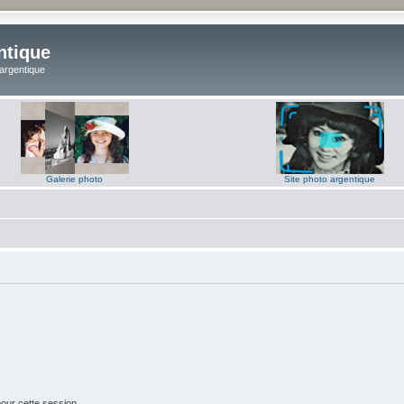
ntique
 argentique
Galerie photo
Site photo argentique
our cette session