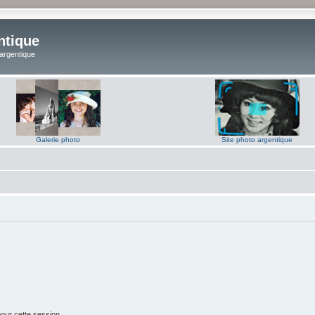
ntique
 argentique
Galerie photo
Site photo argentique
our cette session