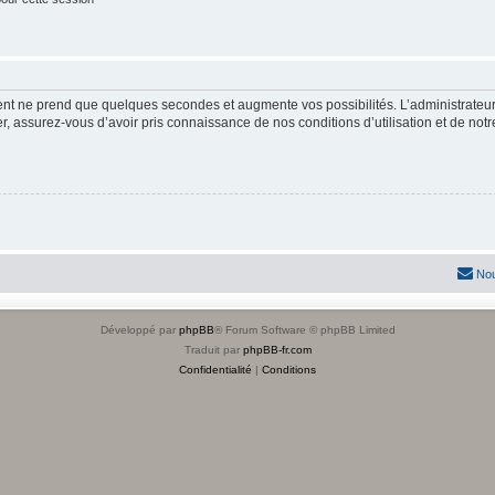
ment ne prend que quelques secondes et augmente vos possibilités. L’administrate
 assurez-vous d’avoir pris connaissance de nos conditions d’utilisation et de notre 
Nou
Développé par
phpBB
® Forum Software © phpBB Limited
Traduit par
phpBB-fr.com
Confidentialité
|
Conditions