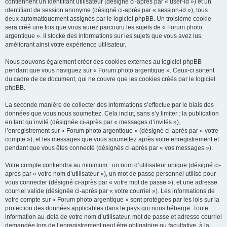
contiennent un identifiant utilisateur (désigné ci-après par « user-id ») et un
identifiant de session anonyme (désigné ci-après par « session-id »), tous
deux automatiquement assignés par le logiciel phpBB. Un troisième cookie
sera créé une fois que vous aurez parcouru les sujets de « Forum photo
argentique ». Il stocke des informations sur les sujets que vous avez lus,
améliorant ainsi votre expérience utilisateur.
Nous pouvons également créer des cookies externes au logiciel phpBB
pendant que vous naviguez sur « Forum photo argentique ». Ceux-ci sortent
du cadre de ce document, qui ne couvre que les cookies créés par le logiciel
phpBB.
La seconde manière de collecter des informations s’effectue par le biais des
données que vous nous soumettez. Cela inclut, sans s’y limiter : la publication
en tant qu’invité (désignée ci-après par « messages d’invités »),
l’enregistrement sur « Forum photo argentique » (désigné ci-après par « votre
compte »), et les messages que vous soumettez après votre enregistrement et
pendant que vous êtes connecté (désignés ci-après par « vos messages »).
Votre compte contiendra au minimum : un nom d’utilisateur unique (désigné ci-
après par « votre nom d’utilisateur »), un mot de passe personnel utilisé pour
vous connecter (désigné ci-après par « votre mot de passe »), et une adresse
courriel valide (désignée ci-après par « votre courriel »). Les informations de
votre compte sur « Forum photo argentique » sont protégées par les lois sur la
protection des données applicables dans le pays qui nous héberge. Toute
information au-delà de votre nom d’utilisateur, mot de passe et adresse courriel
demandée lors de l’enregistrement peut être obligatoire ou facultative, à la