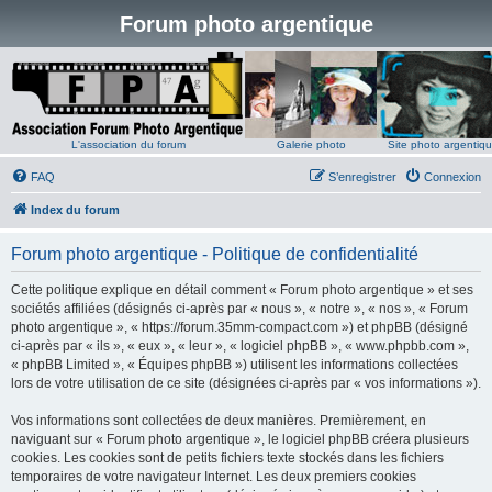
Forum photo argentique
L'association du forum
Galerie photo
Site photo argentiq
FAQ
S’enregistrer
Connexion
Index du forum
Forum photo argentique - Politique de confidentialité
Cette politique explique en détail comment « Forum photo argentique » et ses
sociétés affiliées (désignés ci-après par « nous », « notre », « nos », « Forum
photo argentique », « https://forum.35mm-compact.com ») et phpBB (désigné
ci-après par « ils », « eux », « leur », « logiciel phpBB », « www.phpbb.com »,
« phpBB Limited », « Équipes phpBB ») utilisent les informations collectées
lors de votre utilisation de ce site (désignées ci-après par « vos informations »).
Vos informations sont collectées de deux manières. Premièrement, en
naviguant sur « Forum photo argentique », le logiciel phpBB créera plusieurs
cookies. Les cookies sont de petits fichiers texte stockés dans les fichiers
temporaires de votre navigateur Internet. Les deux premiers cookies