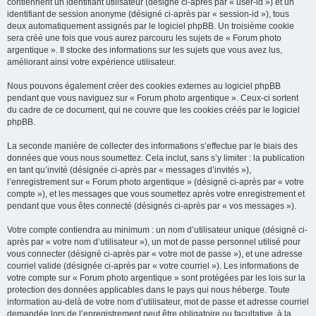
contiennent un identifiant utilisateur (désigné ci-après par « user-id ») et un
identifiant de session anonyme (désigné ci-après par « session-id »), tous
deux automatiquement assignés par le logiciel phpBB. Un troisième cookie
sera créé une fois que vous aurez parcouru les sujets de « Forum photo
argentique ». Il stocke des informations sur les sujets que vous avez lus,
améliorant ainsi votre expérience utilisateur.
Nous pouvons également créer des cookies externes au logiciel phpBB
pendant que vous naviguez sur « Forum photo argentique ». Ceux-ci sortent
du cadre de ce document, qui ne couvre que les cookies créés par le logiciel
phpBB.
La seconde manière de collecter des informations s’effectue par le biais des
données que vous nous soumettez. Cela inclut, sans s’y limiter : la publication
en tant qu’invité (désignée ci-après par « messages d’invités »),
l’enregistrement sur « Forum photo argentique » (désigné ci-après par « votre
compte »), et les messages que vous soumettez après votre enregistrement et
pendant que vous êtes connecté (désignés ci-après par « vos messages »).
Votre compte contiendra au minimum : un nom d’utilisateur unique (désigné ci-
après par « votre nom d’utilisateur »), un mot de passe personnel utilisé pour
vous connecter (désigné ci-après par « votre mot de passe »), et une adresse
courriel valide (désignée ci-après par « votre courriel »). Les informations de
votre compte sur « Forum photo argentique » sont protégées par les lois sur la
protection des données applicables dans le pays qui nous héberge. Toute
information au-delà de votre nom d’utilisateur, mot de passe et adresse courriel
demandée lors de l’enregistrement peut être obligatoire ou facultative, à la