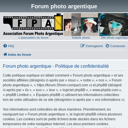
Forum photo argentique
L'association du forum
Galerie photo
Site photo argentiq
FAQ
S’enregistrer
Connexion
Index du forum
Forum photo argentique - Politique de confidentialité
Cette politique explique en détail comment « Forum photo argentique » et ses
sociétés affiliées (désignés ci-après par « nous », « notre », « nos », « Forum
photo argentique », « https://forum.35mm-compact.com ») et phpBB (désigné
ci-après par « ils », « eux », « leur », « logiciel phpBB », « www.phpbb.com »,
« phpBB Limited », « Équipes phpBB ») utilisent les informations collectées
lors de votre utilisation de ce site (désignées ci-après par « vos informations »).
Vos informations sont collectées de deux manières. Premièrement, en
naviguant sur « Forum photo argentique », le logiciel phpBB créera plusieurs
cookies. Les cookies sont de petits fichiers texte stockés dans les fichiers
temporaires de votre navigateur Internet. Les deux premiers cookies