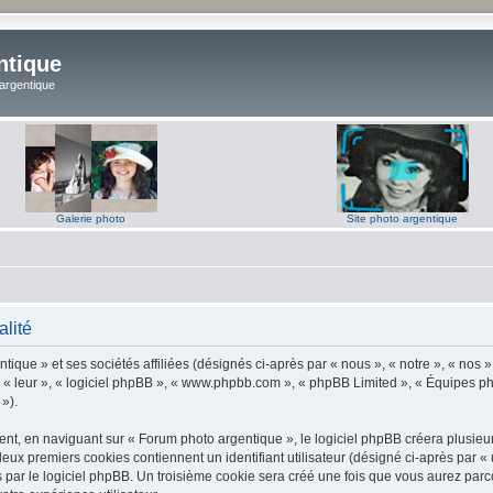
ntique
 argentique
Galerie photo
Site photo argentique
alité
ique » et ses sociétés affiliées (désignés ci-après par « nous », « notre », « nos 
 « leur », « logiciel phpBB », « www.phpbb.com », « phpBB Limited », « Équipes phpB
 »).
t, en naviguant sur « Forum photo argentique », le logiciel phpBB créera plusieurs 
deux premiers cookies contiennent un identifiant utilisateur (désigné ci-après par «
par le logiciel phpBB. Un troisième cookie sera créé une fois que vous aurez parco