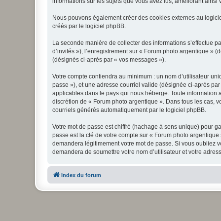
informations sur les sujets que vous avez lus, améliorant ainsi v
Nous pouvons également créer des cookies externes au logicie
créés par le logiciel phpBB.
La seconde manière de collecter des informations s’effectue par
d’invités »), l’enregistrement sur « Forum photo argentique » 
(désignés ci-après par « vos messages »).
Votre compte contiendra au minimum : un nom d’utilisateur uniq
passe »), et une adresse courriel valide (désignée ci-après par
applicables dans le pays qui nous héberge. Toute information au
discrétion de « Forum photo argentique ». Dans tous les cas, 
courriels générés automatiquement par le logiciel phpBB.
Votre mot de passe est chiffré (hachage à sens unique) pour ga
passe est la clé de votre compte sur « Forum photo argentique 
demandera légitimement votre mot de passe. Si vous oubliez vot
demandera de soumettre votre nom d’utilisateur et votre adress
Index du forum