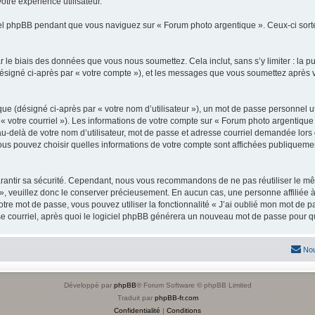
otre expérience utilisateur.
l phpBB pendant que vous naviguez sur « Forum photo argentique ». Ceux-ci sorte
 le biais des données que vous nous soumettez. Cela inclut, sans s’y limiter : la p
(désigné ci-après par « votre compte »), et les messages que vous soumettez après
ue (désigné ci-après par « votre nom d’utilisateur »), un mot de passe personnel ut
 « votre courriel »). Les informations de votre compte sur « Forum photo argentique
-delà de votre nom d’utilisateur, mot de passe et adresse courriel demandée lors de 
vous pouvez choisir quelles informations de votre compte sont affichées publiqueme
rantir sa sécurité. Cependant, nous vous recommandons de ne pas réutiliser le mêm
», veuillez donc le conserver précieusement. En aucun cas, une personne affiliée 
re mot de passe, vous pouvez utiliser la fonctionnalité « J’ai oublié mon mot de p
e courriel, après quoi le logiciel phpBB générera un nouveau mot de passe pour qu
Nou
Développé par
phpBB
® Forum Software © phpBB Limited
Traduit par
phpBB-fr.com
Confidentialité
|
Conditions