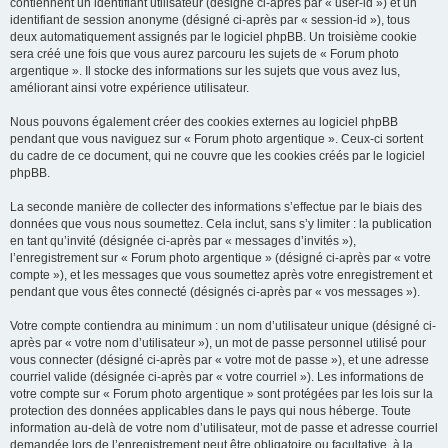
contiennent un identifiant utilisateur (désigné ci-après par « user-id ») et un
identifiant de session anonyme (désigné ci-après par « session-id »), tous
deux automatiquement assignés par le logiciel phpBB. Un troisième cookie
sera créé une fois que vous aurez parcouru les sujets de « Forum photo
argentique ». Il stocke des informations sur les sujets que vous avez lus,
améliorant ainsi votre expérience utilisateur.
Nous pouvons également créer des cookies externes au logiciel phpBB
pendant que vous naviguez sur « Forum photo argentique ». Ceux-ci sortent
du cadre de ce document, qui ne couvre que les cookies créés par le logiciel
phpBB.
La seconde manière de collecter des informations s’effectue par le biais des
données que vous nous soumettez. Cela inclut, sans s’y limiter : la publication
en tant qu’invité (désignée ci-après par « messages d’invités »),
l’enregistrement sur « Forum photo argentique » (désigné ci-après par « votre
compte »), et les messages que vous soumettez après votre enregistrement et
pendant que vous êtes connecté (désignés ci-après par « vos messages »).
Votre compte contiendra au minimum : un nom d’utilisateur unique (désigné ci-
après par « votre nom d’utilisateur »), un mot de passe personnel utilisé pour
vous connecter (désigné ci-après par « votre mot de passe »), et une adresse
courriel valide (désignée ci-après par « votre courriel »). Les informations de
votre compte sur « Forum photo argentique » sont protégées par les lois sur la
protection des données applicables dans le pays qui nous héberge. Toute
information au-delà de votre nom d’utilisateur, mot de passe et adresse courriel
demandée lors de l’enregistrement peut être obligatoire ou facultative, à la