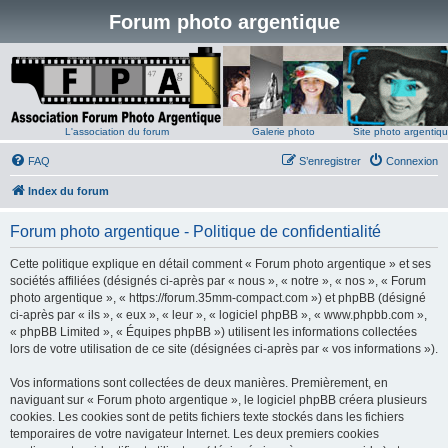
Forum photo argentique
L'association du forum
Galerie photo
Site photo argentiq
FAQ
S’enregistrer
Connexion
Index du forum
Forum photo argentique - Politique de confidentialité
Cette politique explique en détail comment « Forum photo argentique » et ses
sociétés affiliées (désignés ci-après par « nous », « notre », « nos », « Forum
photo argentique », « https://forum.35mm-compact.com ») et phpBB (désigné
ci-après par « ils », « eux », « leur », « logiciel phpBB », « www.phpbb.com »,
« phpBB Limited », « Équipes phpBB ») utilisent les informations collectées
lors de votre utilisation de ce site (désignées ci-après par « vos informations »).
Vos informations sont collectées de deux manières. Premièrement, en
naviguant sur « Forum photo argentique », le logiciel phpBB créera plusieurs
cookies. Les cookies sont de petits fichiers texte stockés dans les fichiers
temporaires de votre navigateur Internet. Les deux premiers cookies