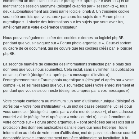
contiennent un identifiant utilisateur (désigné ci-après par « user-id ») et un
identifiant de session anonyme (désigné ci-après par « session-id »), tous
deux automatiquement assignés par le logiciel phpBB. Un troisième cookie
sera créé une fois que vous aurez parcouru les sujets de « Forum photo
argentique ». Il stocke des informations sur les sujets que vous avez lus,
améliorant ainsi votre expérience utilisateur.
Nous pouvons également créer des cookies externes au logiciel phpBB
pendant que vous naviguez sur « Forum photo argentique ». Ceux-ci sortent
du cadre de ce document, qui ne couvre que les cookies créés par le logiciel
phpBB.
La seconde manière de collecter des informations s’effectue par le biais des
données que vous nous soumettez. Cela inclut, sans s’y limiter : la publication
en tant qu’invité (désignée ci-après par « messages d’invités »),
l’enregistrement sur « Forum photo argentique » (désigné ci-après par « votre
compte »), et les messages que vous soumettez après votre enregistrement et
pendant que vous êtes connecté (désignés ci-après par « vos messages »).
Votre compte contiendra au minimum : un nom d’utilisateur unique (désigné ci-
après par « votre nom d’utilisateur »), un mot de passe personnel utilisé pour
vous connecter (désigné ci-après par « votre mot de passe »), et une adresse
courriel valide (désignée ci-après par « votre courriel »). Les informations de
votre compte sur « Forum photo argentique » sont protégées par les lois sur la
protection des données applicables dans le pays qui nous héberge. Toute
information au-delà de votre nom d’utilisateur, mot de passe et adresse courriel
demandée lors de l’enregistrement peut être obligatoire ou facultative, à la