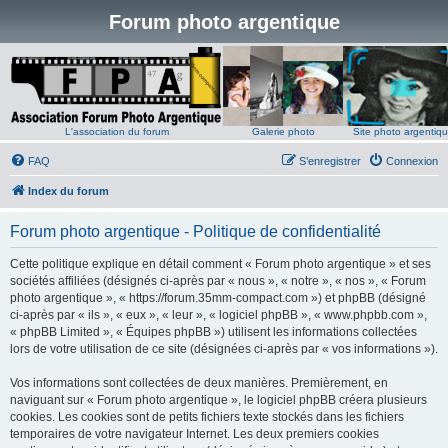
Forum photo argentique
L'association du forum
Galerie photo
Site photo argentiq
FAQ
S’enregistrer
Connexion
Index du forum
Forum photo argentique - Politique de confidentialité
Cette politique explique en détail comment « Forum photo argentique » et ses
sociétés affiliées (désignés ci-après par « nous », « notre », « nos », « Forum
photo argentique », « https://forum.35mm-compact.com ») et phpBB (désigné
ci-après par « ils », « eux », « leur », « logiciel phpBB », « www.phpbb.com »,
« phpBB Limited », « Équipes phpBB ») utilisent les informations collectées
lors de votre utilisation de ce site (désignées ci-après par « vos informations »).
Vos informations sont collectées de deux manières. Premièrement, en
naviguant sur « Forum photo argentique », le logiciel phpBB créera plusieurs
cookies. Les cookies sont de petits fichiers texte stockés dans les fichiers
temporaires de votre navigateur Internet. Les deux premiers cookies