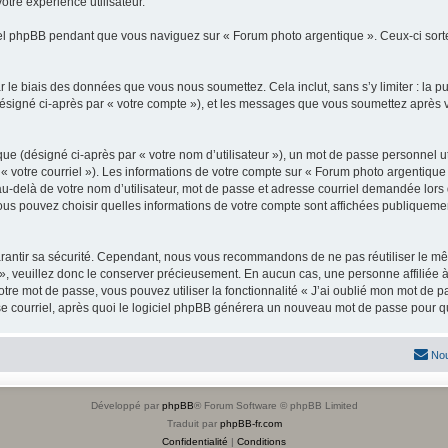
otre expérience utilisateur.
l phpBB pendant que vous naviguez sur « Forum photo argentique ». Ceux-ci sorte
 le biais des données que vous nous soumettez. Cela inclut, sans s’y limiter : la p
(désigné ci-après par « votre compte »), et les messages que vous soumettez après
ue (désigné ci-après par « votre nom d’utilisateur »), un mot de passe personnel ut
 « votre courriel »). Les informations de votre compte sur « Forum photo argentique
-delà de votre nom d’utilisateur, mot de passe et adresse courriel demandée lors de 
vous pouvez choisir quelles informations de votre compte sont affichées publiqueme
rantir sa sécurité. Cependant, nous vous recommandons de ne pas réutiliser le mêm
», veuillez donc le conserver précieusement. En aucun cas, une personne affiliée 
re mot de passe, vous pouvez utiliser la fonctionnalité « J’ai oublié mon mot de p
e courriel, après quoi le logiciel phpBB générera un nouveau mot de passe pour qu
Nou
Développé par
phpBB
® Forum Software © phpBB Limited
Traduit par
phpBB-fr.com
Confidentialité
|
Conditions