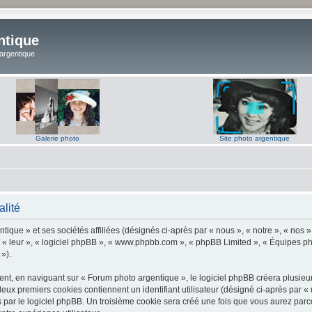
ntique
 argentique
Galerie photo
Site photo argentique
alité
ique » et ses sociétés affiliées (désignés ci-après par « nous », « notre », « nos 
 « leur », « logiciel phpBB », « www.phpbb.com », « phpBB Limited », « Équipes phpB
 »).
t, en naviguant sur « Forum photo argentique », le logiciel phpBB créera plusieurs 
deux premiers cookies contiennent un identifiant utilisateur (désigné ci-après par «
par le logiciel phpBB. Un troisième cookie sera créé une fois que vous aurez parco