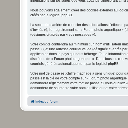
informations sur les sujets que vous avez lus, améliorant ainsi v
Nous pouvons également créer des cookies externes au logicie
créés par le logiciel phpBB.
La seconde manière de collecter des informations s’effectue par
d’invités »), l’enregistrement sur « Forum photo argentique » 
(désignés ci-après par « vos messages »).
Votre compte contiendra au minimum : un nom d’utilisateur uniq
passe »), et une adresse courriel valide (désignée ci-après par
applicables dans le pays qui nous héberge. Toute information au
discrétion de « Forum photo argentique ». Dans tous les cas, 
courriels générés automatiquement par le logiciel phpBB.
Votre mot de passe est chiffré (hachage à sens unique) pour ga
passe est la clé de votre compte sur « Forum photo argentique 
demandera légitimement votre mot de passe. Si vous oubliez vot
demandera de soumettre votre nom d’utilisateur et votre adress
Index du forum