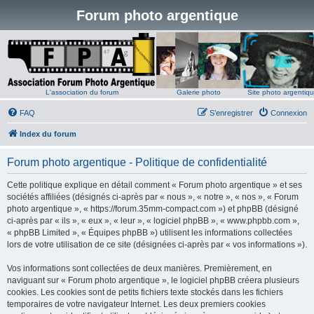
Forum photo argentique
L'association du forum
Galerie photo
Site photo argentiq
FAQ
S’enregistrer
Connexion
Index du forum
Forum photo argentique - Politique de confidentialité
Cette politique explique en détail comment « Forum photo argentique » et ses
sociétés affiliées (désignés ci-après par « nous », « notre », « nos », « Forum
photo argentique », « https://forum.35mm-compact.com ») et phpBB (désigné
ci-après par « ils », « eux », « leur », « logiciel phpBB », « www.phpbb.com »,
« phpBB Limited », « Équipes phpBB ») utilisent les informations collectées
lors de votre utilisation de ce site (désignées ci-après par « vos informations »).
Vos informations sont collectées de deux manières. Premièrement, en
naviguant sur « Forum photo argentique », le logiciel phpBB créera plusieurs
cookies. Les cookies sont de petits fichiers texte stockés dans les fichiers
temporaires de votre navigateur Internet. Les deux premiers cookies