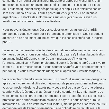
contiennent un identifiant utilisateur (désigné ci-après par « user-id ») et un
identifiant de session anonyme (désigné ci-après par « session-id »), tous
deux automatiquement assignés par le logiciel phpBB. Un troisième cookie
sera créé une fois que vous aurez parcouru les sujets de « Forum photo
argentique ». Il stocke des informations sur les sujets que vous avez lus,
améliorant ainsi votre expérience utilisateur.
Nous pouvons également créer des cookies externes au logiciel phpBB
pendant que vous naviguez sur « Forum photo argentique ». Ceux-ci sortent
du cadre de ce document, qui ne couvre que les cookies créés par le logiciel
phpBB.
La seconde manière de collecter des informations s’effectue par le biais des
données que vous nous soumettez. Cela inclut, sans s’y limiter : la publication
en tant qu’invité (désignée ci-après par « messages d’invités »),
l’enregistrement sur « Forum photo argentique » (désigné ci-après par « votre
compte »), et les messages que vous soumettez après votre enregistrement et
pendant que vous êtes connecté (désignés ci-après par « vos messages »).
Votre compte contiendra au minimum : un nom d’utilisateur unique (désigné ci-
après par « votre nom d’utilisateur »), un mot de passe personnel utilisé pour
vous connecter (désigné ci-après par « votre mot de passe »), et une adresse
courriel valide (désignée ci-après par « votre courriel »). Les informations de
votre compte sur « Forum photo argentique » sont protégées par les lois sur la
protection des données applicables dans le pays qui nous héberge. Toute
information au-delà de votre nom d’utilisateur, mot de passe et adresse courriel
demandée lors de l’enregistrement peut être obligatoire ou facultative, à la