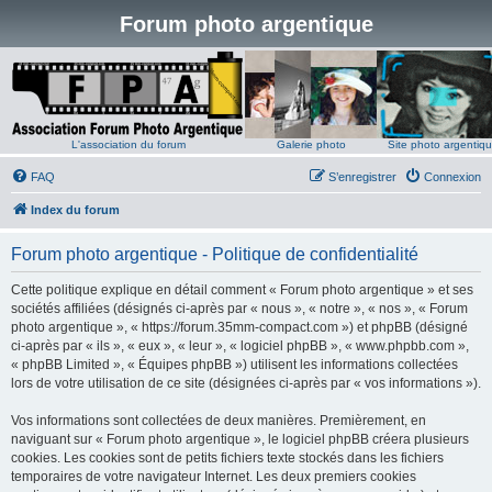
Forum photo argentique
L'association du forum
Galerie photo
Site photo argentiq
FAQ
S’enregistrer
Connexion
Index du forum
Forum photo argentique - Politique de confidentialité
Cette politique explique en détail comment « Forum photo argentique » et ses
sociétés affiliées (désignés ci-après par « nous », « notre », « nos », « Forum
photo argentique », « https://forum.35mm-compact.com ») et phpBB (désigné
ci-après par « ils », « eux », « leur », « logiciel phpBB », « www.phpbb.com »,
« phpBB Limited », « Équipes phpBB ») utilisent les informations collectées
lors de votre utilisation de ce site (désignées ci-après par « vos informations »).
Vos informations sont collectées de deux manières. Premièrement, en
naviguant sur « Forum photo argentique », le logiciel phpBB créera plusieurs
cookies. Les cookies sont de petits fichiers texte stockés dans les fichiers
temporaires de votre navigateur Internet. Les deux premiers cookies