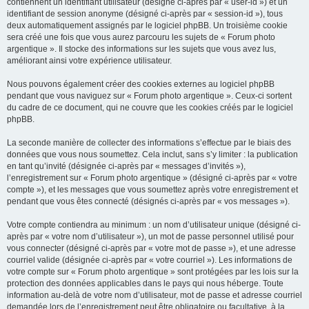
contiennent un identifiant utilisateur (désigné ci-après par « user-id ») et un
identifiant de session anonyme (désigné ci-après par « session-id »), tous
deux automatiquement assignés par le logiciel phpBB. Un troisième cookie
sera créé une fois que vous aurez parcouru les sujets de « Forum photo
argentique ». Il stocke des informations sur les sujets que vous avez lus,
améliorant ainsi votre expérience utilisateur.
Nous pouvons également créer des cookies externes au logiciel phpBB
pendant que vous naviguez sur « Forum photo argentique ». Ceux-ci sortent
du cadre de ce document, qui ne couvre que les cookies créés par le logiciel
phpBB.
La seconde manière de collecter des informations s’effectue par le biais des
données que vous nous soumettez. Cela inclut, sans s’y limiter : la publication
en tant qu’invité (désignée ci-après par « messages d’invités »),
l’enregistrement sur « Forum photo argentique » (désigné ci-après par « votre
compte »), et les messages que vous soumettez après votre enregistrement et
pendant que vous êtes connecté (désignés ci-après par « vos messages »).
Votre compte contiendra au minimum : un nom d’utilisateur unique (désigné ci-
après par « votre nom d’utilisateur »), un mot de passe personnel utilisé pour
vous connecter (désigné ci-après par « votre mot de passe »), et une adresse
courriel valide (désignée ci-après par « votre courriel »). Les informations de
votre compte sur « Forum photo argentique » sont protégées par les lois sur la
protection des données applicables dans le pays qui nous héberge. Toute
information au-delà de votre nom d’utilisateur, mot de passe et adresse courriel
demandée lors de l’enregistrement peut être obligatoire ou facultative, à la