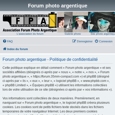
Forum photo argentique
L'association du forum
Galerie photo
Site photo argentiq
FAQ
S’enregistrer
Connexion
Index du forum
Forum photo argentique - Politique de confidentialité
Cette politique explique en détail comment « Forum photo argentique » et ses
sociétés affiliées (désignés ci-après par « nous », « notre », « nos », « Forum
photo argentique », « https://forum.35mm-compact.com ») et phpBB (désigné
ci-après par « ils », « eux », « leur », « logiciel phpBB », « www.phpbb.com »,
« phpBB Limited », « Équipes phpBB ») utilisent les informations collectées
lors de votre utilisation de ce site (désignées ci-après par « vos informations »).
Vos informations sont collectées de deux manières. Premièrement, en
naviguant sur « Forum photo argentique », le logiciel phpBB créera plusieurs
cookies. Les cookies sont de petits fichiers texte stockés dans les fichiers
temporaires de votre navigateur Internet. Les deux premiers cookies