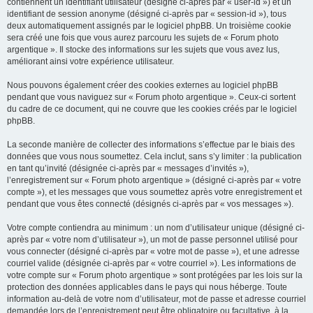
contiennent un identifiant utilisateur (désigné ci-après par « user-id ») et un
identifiant de session anonyme (désigné ci-après par « session-id »), tous
deux automatiquement assignés par le logiciel phpBB. Un troisième cookie
sera créé une fois que vous aurez parcouru les sujets de « Forum photo
argentique ». Il stocke des informations sur les sujets que vous avez lus,
améliorant ainsi votre expérience utilisateur.
Nous pouvons également créer des cookies externes au logiciel phpBB
pendant que vous naviguez sur « Forum photo argentique ». Ceux-ci sortent
du cadre de ce document, qui ne couvre que les cookies créés par le logiciel
phpBB.
La seconde manière de collecter des informations s’effectue par le biais des
données que vous nous soumettez. Cela inclut, sans s’y limiter : la publication
en tant qu’invité (désignée ci-après par « messages d’invités »),
l’enregistrement sur « Forum photo argentique » (désigné ci-après par « votre
compte »), et les messages que vous soumettez après votre enregistrement et
pendant que vous êtes connecté (désignés ci-après par « vos messages »).
Votre compte contiendra au minimum : un nom d’utilisateur unique (désigné ci-
après par « votre nom d’utilisateur »), un mot de passe personnel utilisé pour
vous connecter (désigné ci-après par « votre mot de passe »), et une adresse
courriel valide (désignée ci-après par « votre courriel »). Les informations de
votre compte sur « Forum photo argentique » sont protégées par les lois sur la
protection des données applicables dans le pays qui nous héberge. Toute
information au-delà de votre nom d’utilisateur, mot de passe et adresse courriel
demandée lors de l’enregistrement peut être obligatoire ou facultative, à la