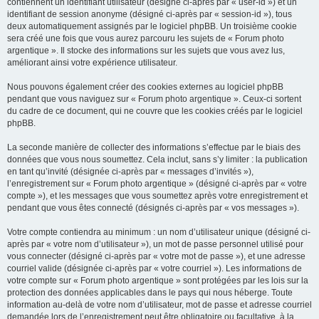
contiennent un identifiant utilisateur (désigné ci-après par « user-id ») et un
identifiant de session anonyme (désigné ci-après par « session-id »), tous
deux automatiquement assignés par le logiciel phpBB. Un troisième cookie
sera créé une fois que vous aurez parcouru les sujets de « Forum photo
argentique ». Il stocke des informations sur les sujets que vous avez lus,
améliorant ainsi votre expérience utilisateur.
Nous pouvons également créer des cookies externes au logiciel phpBB
pendant que vous naviguez sur « Forum photo argentique ». Ceux-ci sortent
du cadre de ce document, qui ne couvre que les cookies créés par le logiciel
phpBB.
La seconde manière de collecter des informations s’effectue par le biais des
données que vous nous soumettez. Cela inclut, sans s’y limiter : la publication
en tant qu’invité (désignée ci-après par « messages d’invités »),
l’enregistrement sur « Forum photo argentique » (désigné ci-après par « votre
compte »), et les messages que vous soumettez après votre enregistrement et
pendant que vous êtes connecté (désignés ci-après par « vos messages »).
Votre compte contiendra au minimum : un nom d’utilisateur unique (désigné ci-
après par « votre nom d’utilisateur »), un mot de passe personnel utilisé pour
vous connecter (désigné ci-après par « votre mot de passe »), et une adresse
courriel valide (désignée ci-après par « votre courriel »). Les informations de
votre compte sur « Forum photo argentique » sont protégées par les lois sur la
protection des données applicables dans le pays qui nous héberge. Toute
information au-delà de votre nom d’utilisateur, mot de passe et adresse courriel
demandée lors de l’enregistrement peut être obligatoire ou facultative, à la