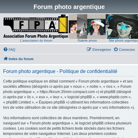
Forum photo argentique
L'association du forum
Galerie photo
Site photo argentiq
FAQ
S’enregistrer
Connexion
Index du forum
Forum photo argentique - Politique de confidentialité
Cette politique explique en détail comment « Forum photo argentique » et ses
sociétés affiliées (désignés ci-après par « nous », « notre », « nos », « Forum
photo argentique », « https://forum.35mm-compact.com ») et phpBB (désigné
ci-après par « ils », « eux », « leur », « logiciel phpBB », « www.phpbb.com »,
« phpBB Limited », « Équipes phpBB ») utilisent les informations collectées
lors de votre utilisation de ce site (désignées ci-après par « vos informations »).
Vos informations sont collectées de deux manières. Premièrement, en
naviguant sur « Forum photo argentique », le logiciel phpBB créera plusieurs
cookies. Les cookies sont de petits fichiers texte stockés dans les fichiers
temporaires de votre navigateur Internet. Les deux premiers cookies