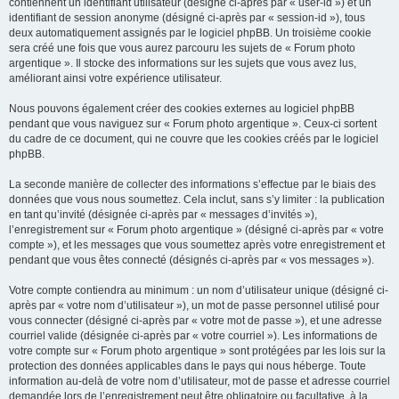
contiennent un identifiant utilisateur (désigné ci-après par « user-id ») et un
identifiant de session anonyme (désigné ci-après par « session-id »), tous
deux automatiquement assignés par le logiciel phpBB. Un troisième cookie
sera créé une fois que vous aurez parcouru les sujets de « Forum photo
argentique ». Il stocke des informations sur les sujets que vous avez lus,
améliorant ainsi votre expérience utilisateur.
Nous pouvons également créer des cookies externes au logiciel phpBB
pendant que vous naviguez sur « Forum photo argentique ». Ceux-ci sortent
du cadre de ce document, qui ne couvre que les cookies créés par le logiciel
phpBB.
La seconde manière de collecter des informations s’effectue par le biais des
données que vous nous soumettez. Cela inclut, sans s’y limiter : la publication
en tant qu’invité (désignée ci-après par « messages d’invités »),
l’enregistrement sur « Forum photo argentique » (désigné ci-après par « votre
compte »), et les messages que vous soumettez après votre enregistrement et
pendant que vous êtes connecté (désignés ci-après par « vos messages »).
Votre compte contiendra au minimum : un nom d’utilisateur unique (désigné ci-
après par « votre nom d’utilisateur »), un mot de passe personnel utilisé pour
vous connecter (désigné ci-après par « votre mot de passe »), et une adresse
courriel valide (désignée ci-après par « votre courriel »). Les informations de
votre compte sur « Forum photo argentique » sont protégées par les lois sur la
protection des données applicables dans le pays qui nous héberge. Toute
information au-delà de votre nom d’utilisateur, mot de passe et adresse courriel
demandée lors de l’enregistrement peut être obligatoire ou facultative, à la