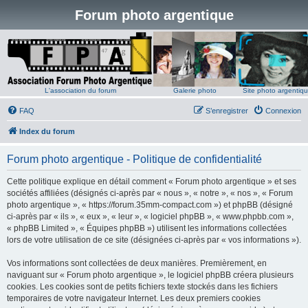
Forum photo argentique
L'association du forum
Galerie photo
Site photo argentiq
FAQ
S’enregistrer
Connexion
Index du forum
Forum photo argentique - Politique de confidentialité
Cette politique explique en détail comment « Forum photo argentique » et ses
sociétés affiliées (désignés ci-après par « nous », « notre », « nos », « Forum
photo argentique », « https://forum.35mm-compact.com ») et phpBB (désigné
ci-après par « ils », « eux », « leur », « logiciel phpBB », « www.phpbb.com »,
« phpBB Limited », « Équipes phpBB ») utilisent les informations collectées
lors de votre utilisation de ce site (désignées ci-après par « vos informations »).
Vos informations sont collectées de deux manières. Premièrement, en
naviguant sur « Forum photo argentique », le logiciel phpBB créera plusieurs
cookies. Les cookies sont de petits fichiers texte stockés dans les fichiers
temporaires de votre navigateur Internet. Les deux premiers cookies