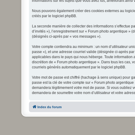
informations sur les sujets que vous avez lus, améliorant ainsi v
Nous pouvons également créer des cookies externes au logicie
créés par le logiciel phpBB.
La seconde manière de collecter des informations s’effectue par
d’invités »), l’enregistrement sur « Forum photo argentique » 
(désignés ci-après par « vos messages »).
Votre compte contiendra au minimum : un nom d’utilisateur uniq
passe »), et une adresse courriel valide (désignée ci-après par
applicables dans le pays qui nous héberge. Toute information au
discrétion de « Forum photo argentique ». Dans tous les cas, 
courriels générés automatiquement par le logiciel phpBB.
Votre mot de passe est chiffré (hachage à sens unique) pour ga
passe est la clé de votre compte sur « Forum photo argentique 
demandera légitimement votre mot de passe. Si vous oubliez vot
demandera de soumettre votre nom d’utilisateur et votre adress
Index du forum