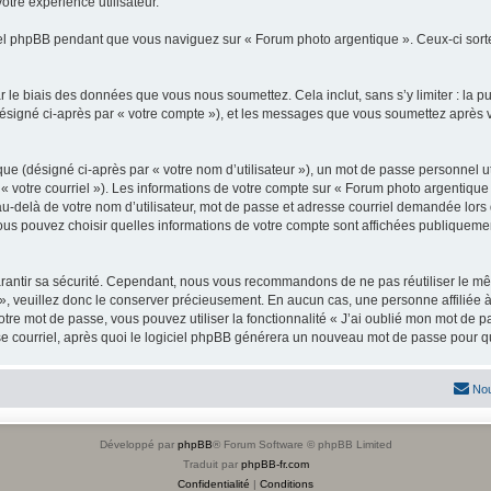
otre expérience utilisateur.
l phpBB pendant que vous naviguez sur « Forum photo argentique ». Ceux-ci sorte
 le biais des données que vous nous soumettez. Cela inclut, sans s’y limiter : la p
(désigné ci-après par « votre compte »), et les messages que vous soumettez après
ue (désigné ci-après par « votre nom d’utilisateur »), un mot de passe personnel ut
 « votre courriel »). Les informations de votre compte sur « Forum photo argentique
-delà de votre nom d’utilisateur, mot de passe et adresse courriel demandée lors de 
vous pouvez choisir quelles informations de votre compte sont affichées publiqueme
rantir sa sécurité. Cependant, nous vous recommandons de ne pas réutiliser le mêm
», veuillez donc le conserver précieusement. En aucun cas, une personne affiliée 
re mot de passe, vous pouvez utiliser la fonctionnalité « J’ai oublié mon mot de p
e courriel, après quoi le logiciel phpBB générera un nouveau mot de passe pour qu
Nou
Développé par
phpBB
® Forum Software © phpBB Limited
Traduit par
phpBB-fr.com
Confidentialité
|
Conditions