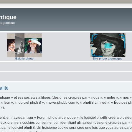
ntique
 argentique
Galerie photo
Site photo argentique
alité
ique » et ses sociétés affiliées (désignés ci-après par « nous », « notre », « nos 
 « leur », « logiciel phpBB », « www.phpbb.com », « phpBB Limited », « Équipes phpB
 »).
t, en naviguant sur « Forum photo argentique », le logiciel phpBB créera plusieurs 
deux premiers cookies contiennent un identifiant utilisateur (désigné ci-après par «
par le logiciel phpBB. Un troisième cookie sera créé une fois que vous aurez parco