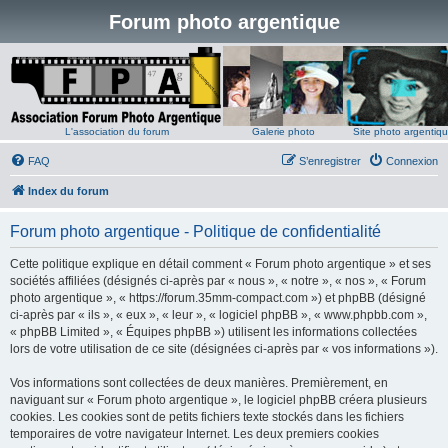
Forum photo argentique
L'association du forum
Galerie photo
Site photo argentiq
FAQ
S’enregistrer
Connexion
Index du forum
Forum photo argentique - Politique de confidentialité
Cette politique explique en détail comment « Forum photo argentique » et ses
sociétés affiliées (désignés ci-après par « nous », « notre », « nos », « Forum
photo argentique », « https://forum.35mm-compact.com ») et phpBB (désigné
ci-après par « ils », « eux », « leur », « logiciel phpBB », « www.phpbb.com »,
« phpBB Limited », « Équipes phpBB ») utilisent les informations collectées
lors de votre utilisation de ce site (désignées ci-après par « vos informations »).
Vos informations sont collectées de deux manières. Premièrement, en
naviguant sur « Forum photo argentique », le logiciel phpBB créera plusieurs
cookies. Les cookies sont de petits fichiers texte stockés dans les fichiers
temporaires de votre navigateur Internet. Les deux premiers cookies