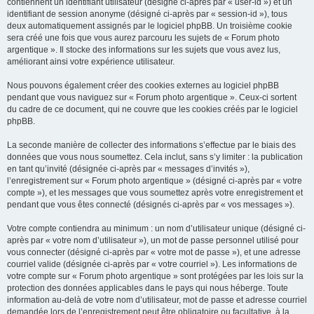
contiennent un identifiant utilisateur (désigné ci-après par « user-id ») et un
identifiant de session anonyme (désigné ci-après par « session-id »), tous
deux automatiquement assignés par le logiciel phpBB. Un troisième cookie
sera créé une fois que vous aurez parcouru les sujets de « Forum photo
argentique ». Il stocke des informations sur les sujets que vous avez lus,
améliorant ainsi votre expérience utilisateur.
Nous pouvons également créer des cookies externes au logiciel phpBB
pendant que vous naviguez sur « Forum photo argentique ». Ceux-ci sortent
du cadre de ce document, qui ne couvre que les cookies créés par le logiciel
phpBB.
La seconde manière de collecter des informations s’effectue par le biais des
données que vous nous soumettez. Cela inclut, sans s’y limiter : la publication
en tant qu’invité (désignée ci-après par « messages d’invités »),
l’enregistrement sur « Forum photo argentique » (désigné ci-après par « votre
compte »), et les messages que vous soumettez après votre enregistrement et
pendant que vous êtes connecté (désignés ci-après par « vos messages »).
Votre compte contiendra au minimum : un nom d’utilisateur unique (désigné ci-
après par « votre nom d’utilisateur »), un mot de passe personnel utilisé pour
vous connecter (désigné ci-après par « votre mot de passe »), et une adresse
courriel valide (désignée ci-après par « votre courriel »). Les informations de
votre compte sur « Forum photo argentique » sont protégées par les lois sur la
protection des données applicables dans le pays qui nous héberge. Toute
information au-delà de votre nom d’utilisateur, mot de passe et adresse courriel
demandée lors de l’enregistrement peut être obligatoire ou facultative, à la