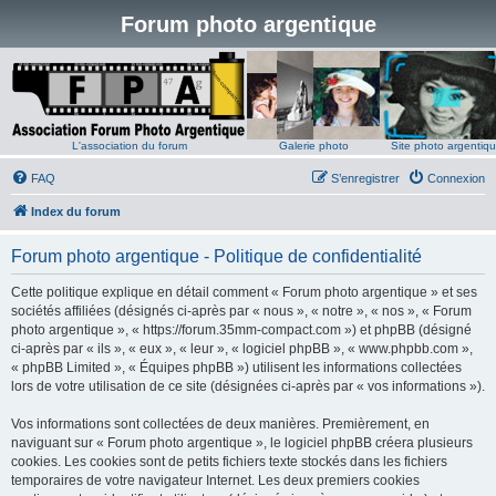
Forum photo argentique
L'association du forum
Galerie photo
Site photo argentiq
FAQ
S’enregistrer
Connexion
Index du forum
Forum photo argentique - Politique de confidentialité
Cette politique explique en détail comment « Forum photo argentique » et ses
sociétés affiliées (désignés ci-après par « nous », « notre », « nos », « Forum
photo argentique », « https://forum.35mm-compact.com ») et phpBB (désigné
ci-après par « ils », « eux », « leur », « logiciel phpBB », « www.phpbb.com »,
« phpBB Limited », « Équipes phpBB ») utilisent les informations collectées
lors de votre utilisation de ce site (désignées ci-après par « vos informations »).
Vos informations sont collectées de deux manières. Premièrement, en
naviguant sur « Forum photo argentique », le logiciel phpBB créera plusieurs
cookies. Les cookies sont de petits fichiers texte stockés dans les fichiers
temporaires de votre navigateur Internet. Les deux premiers cookies