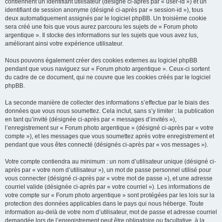
contiennent un identifiant utilisateur (désigné ci-après par « user-id ») et un
identifiant de session anonyme (désigné ci-après par « session-id »), tous
deux automatiquement assignés par le logiciel phpBB. Un troisième cookie
sera créé une fois que vous aurez parcouru les sujets de « Forum photo
argentique ». Il stocke des informations sur les sujets que vous avez lus,
améliorant ainsi votre expérience utilisateur.
Nous pouvons également créer des cookies externes au logiciel phpBB
pendant que vous naviguez sur « Forum photo argentique ». Ceux-ci sortent
du cadre de ce document, qui ne couvre que les cookies créés par le logiciel
phpBB.
La seconde manière de collecter des informations s’effectue par le biais des
données que vous nous soumettez. Cela inclut, sans s’y limiter : la publication
en tant qu’invité (désignée ci-après par « messages d’invités »),
l’enregistrement sur « Forum photo argentique » (désigné ci-après par « votre
compte »), et les messages que vous soumettez après votre enregistrement et
pendant que vous êtes connecté (désignés ci-après par « vos messages »).
Votre compte contiendra au minimum : un nom d’utilisateur unique (désigné ci-
après par « votre nom d’utilisateur »), un mot de passe personnel utilisé pour
vous connecter (désigné ci-après par « votre mot de passe »), et une adresse
courriel valide (désignée ci-après par « votre courriel »). Les informations de
votre compte sur « Forum photo argentique » sont protégées par les lois sur la
protection des données applicables dans le pays qui nous héberge. Toute
information au-delà de votre nom d’utilisateur, mot de passe et adresse courriel
demandée lors de l’enregistrement peut être obligatoire ou facultative, à la