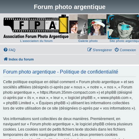
Forum photo argentique
L'association du forum
Galerie photo
Site photo argentiq
FAQ
S’enregistrer
Connexion
Index du forum
Forum photo argentique - Politique de confidentialité
Cette politique explique en détail comment « Forum photo argentique » et ses
sociétés affiliées (désignés ci-après par « nous », « notre », « nos », « Forum
photo argentique », « https://forum.35mm-compact.com ») et phpBB (désigné
ci-après par « ils », « eux », « leur », « logiciel phpBB », « www.phpbb.com »,
« phpBB Limited », « Équipes phpBB ») utilisent les informations collectées
lors de votre utilisation de ce site (désignées ci-après par « vos informations »).
Vos informations sont collectées de deux manières. Premièrement, en
naviguant sur « Forum photo argentique », le logiciel phpBB créera plusieurs
cookies. Les cookies sont de petits fichiers texte stockés dans les fichiers
temporaires de votre navigateur Internet. Les deux premiers cookies