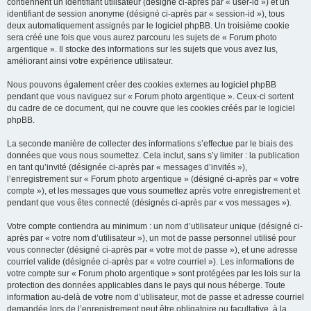
contiennent un identifiant utilisateur (désigné ci-après par « user-id ») et un
identifiant de session anonyme (désigné ci-après par « session-id »), tous
deux automatiquement assignés par le logiciel phpBB. Un troisième cookie
sera créé une fois que vous aurez parcouru les sujets de « Forum photo
argentique ». Il stocke des informations sur les sujets que vous avez lus,
améliorant ainsi votre expérience utilisateur.
Nous pouvons également créer des cookies externes au logiciel phpBB
pendant que vous naviguez sur « Forum photo argentique ». Ceux-ci sortent
du cadre de ce document, qui ne couvre que les cookies créés par le logiciel
phpBB.
La seconde manière de collecter des informations s’effectue par le biais des
données que vous nous soumettez. Cela inclut, sans s’y limiter : la publication
en tant qu’invité (désignée ci-après par « messages d’invités »),
l’enregistrement sur « Forum photo argentique » (désigné ci-après par « votre
compte »), et les messages que vous soumettez après votre enregistrement et
pendant que vous êtes connecté (désignés ci-après par « vos messages »).
Votre compte contiendra au minimum : un nom d’utilisateur unique (désigné ci-
après par « votre nom d’utilisateur »), un mot de passe personnel utilisé pour
vous connecter (désigné ci-après par « votre mot de passe »), et une adresse
courriel valide (désignée ci-après par « votre courriel »). Les informations de
votre compte sur « Forum photo argentique » sont protégées par les lois sur la
protection des données applicables dans le pays qui nous héberge. Toute
information au-delà de votre nom d’utilisateur, mot de passe et adresse courriel
demandée lors de l’enregistrement peut être obligatoire ou facultative, à la