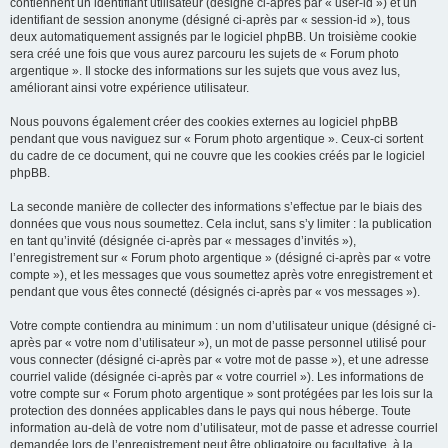
contiennent un identifiant utilisateur (désigné ci-après par « user-id ») et un
identifiant de session anonyme (désigné ci-après par « session-id »), tous
deux automatiquement assignés par le logiciel phpBB. Un troisième cookie
sera créé une fois que vous aurez parcouru les sujets de « Forum photo
argentique ». Il stocke des informations sur les sujets que vous avez lus,
améliorant ainsi votre expérience utilisateur.
Nous pouvons également créer des cookies externes au logiciel phpBB
pendant que vous naviguez sur « Forum photo argentique ». Ceux-ci sortent
du cadre de ce document, qui ne couvre que les cookies créés par le logiciel
phpBB.
La seconde manière de collecter des informations s’effectue par le biais des
données que vous nous soumettez. Cela inclut, sans s’y limiter : la publication
en tant qu’invité (désignée ci-après par « messages d’invités »),
l’enregistrement sur « Forum photo argentique » (désigné ci-après par « votre
compte »), et les messages que vous soumettez après votre enregistrement et
pendant que vous êtes connecté (désignés ci-après par « vos messages »).
Votre compte contiendra au minimum : un nom d’utilisateur unique (désigné ci-
après par « votre nom d’utilisateur »), un mot de passe personnel utilisé pour
vous connecter (désigné ci-après par « votre mot de passe »), et une adresse
courriel valide (désignée ci-après par « votre courriel »). Les informations de
votre compte sur « Forum photo argentique » sont protégées par les lois sur la
protection des données applicables dans le pays qui nous héberge. Toute
information au-delà de votre nom d’utilisateur, mot de passe et adresse courriel
demandée lors de l’enregistrement peut être obligatoire ou facultative, à la