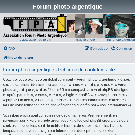
Forum photo argentique
L'association du forum
Galerie photo
Site photo argentiq
FAQ
S’enregistrer
Connexion
Index du forum
Forum photo argentique - Politique de confidentialité
Cette politique explique en détail comment « Forum photo argentique » et ses
sociétés affiliées (désignés ci-après par « nous », « notre », « nos », « Forum
photo argentique », « https://forum.35mm-compact.com ») et phpBB (désigné
ci-après par « ils », « eux », « leur », « logiciel phpBB », « www.phpbb.com »,
« phpBB Limited », « Équipes phpBB ») utilisent les informations collectées
lors de votre utilisation de ce site (désignées ci-après par « vos informations »).
Vos informations sont collectées de deux manières. Premièrement, en
naviguant sur « Forum photo argentique », le logiciel phpBB créera plusieurs
cookies. Les cookies sont de petits fichiers texte stockés dans les fichiers
temporaires de votre navigateur Internet. Les deux premiers cookies