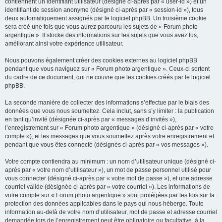
contiennent un identifiant utilisateur (désigné ci-après par « user-id ») et un
identifiant de session anonyme (désigné ci-après par « session-id »), tous
deux automatiquement assignés par le logiciel phpBB. Un troisième cookie
sera créé une fois que vous aurez parcouru les sujets de « Forum photo
argentique ». Il stocke des informations sur les sujets que vous avez lus,
améliorant ainsi votre expérience utilisateur.
Nous pouvons également créer des cookies externes au logiciel phpBB
pendant que vous naviguez sur « Forum photo argentique ». Ceux-ci sortent
du cadre de ce document, qui ne couvre que les cookies créés par le logiciel
phpBB.
La seconde manière de collecter des informations s’effectue par le biais des
données que vous nous soumettez. Cela inclut, sans s’y limiter : la publication
en tant qu’invité (désignée ci-après par « messages d’invités »),
l’enregistrement sur « Forum photo argentique » (désigné ci-après par « votre
compte »), et les messages que vous soumettez après votre enregistrement et
pendant que vous êtes connecté (désignés ci-après par « vos messages »).
Votre compte contiendra au minimum : un nom d’utilisateur unique (désigné ci-
après par « votre nom d’utilisateur »), un mot de passe personnel utilisé pour
vous connecter (désigné ci-après par « votre mot de passe »), et une adresse
courriel valide (désignée ci-après par « votre courriel »). Les informations de
votre compte sur « Forum photo argentique » sont protégées par les lois sur la
protection des données applicables dans le pays qui nous héberge. Toute
information au-delà de votre nom d’utilisateur, mot de passe et adresse courriel
demandée lors de l’enregistrement peut être obligatoire ou facultative, à la