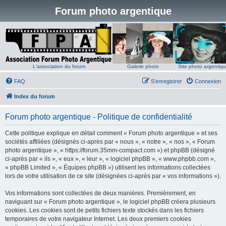
Forum photo argentique
L'association du forum
Galerie photo
Site photo argentiq
FAQ
S’enregistrer
Connexion
Index du forum
Forum photo argentique - Politique de confidentialité
Cette politique explique en détail comment « Forum photo argentique » et ses
sociétés affiliées (désignés ci-après par « nous », « notre », « nos », « Forum
photo argentique », « https://forum.35mm-compact.com ») et phpBB (désigné
ci-après par « ils », « eux », « leur », « logiciel phpBB », « www.phpbb.com »,
« phpBB Limited », « Équipes phpBB ») utilisent les informations collectées
lors de votre utilisation de ce site (désignées ci-après par « vos informations »).
Vos informations sont collectées de deux manières. Premièrement, en
naviguant sur « Forum photo argentique », le logiciel phpBB créera plusieurs
cookies. Les cookies sont de petits fichiers texte stockés dans les fichiers
temporaires de votre navigateur Internet. Les deux premiers cookies