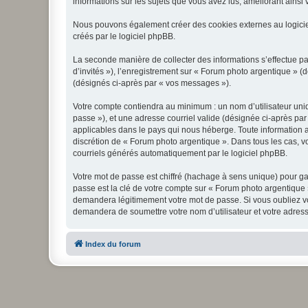
informations sur les sujets que vous avez lus, améliorant ainsi v
Nous pouvons également créer des cookies externes au logicie
créés par le logiciel phpBB.
La seconde manière de collecter des informations s’effectue par
d’invités »), l’enregistrement sur « Forum photo argentique » 
(désignés ci-après par « vos messages »).
Votre compte contiendra au minimum : un nom d’utilisateur uniq
passe »), et une adresse courriel valide (désignée ci-après par
applicables dans le pays qui nous héberge. Toute information au
discrétion de « Forum photo argentique ». Dans tous les cas, 
courriels générés automatiquement par le logiciel phpBB.
Votre mot de passe est chiffré (hachage à sens unique) pour ga
passe est la clé de votre compte sur « Forum photo argentique 
demandera légitimement votre mot de passe. Si vous oubliez vot
demandera de soumettre votre nom d’utilisateur et votre adress
Index du forum