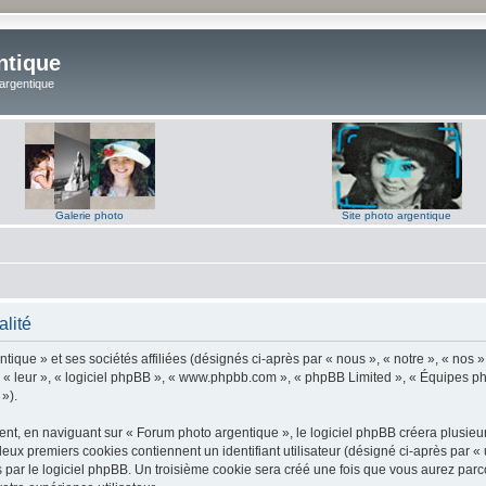
ntique
 argentique
Galerie photo
Site photo argentique
alité
ique » et ses sociétés affiliées (désignés ci-après par « nous », « notre », « nos 
 « leur », « logiciel phpBB », « www.phpbb.com », « phpBB Limited », « Équipes phpB
 »).
t, en naviguant sur « Forum photo argentique », le logiciel phpBB créera plusieurs 
deux premiers cookies contiennent un identifiant utilisateur (désigné ci-après par «
par le logiciel phpBB. Un troisième cookie sera créé une fois que vous aurez parco