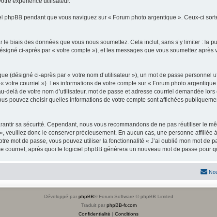
otre expérience utilisateur.
l phpBB pendant que vous naviguez sur « Forum photo argentique ». Ceux-ci sorte
 le biais des données que vous nous soumettez. Cela inclut, sans s’y limiter : la p
(désigné ci-après par « votre compte »), et les messages que vous soumettez après
ue (désigné ci-après par « votre nom d’utilisateur »), un mot de passe personnel ut
 « votre courriel »). Les informations de votre compte sur « Forum photo argentique
-delà de votre nom d’utilisateur, mot de passe et adresse courriel demandée lors de 
vous pouvez choisir quelles informations de votre compte sont affichées publiqueme
rantir sa sécurité. Cependant, nous vous recommandons de ne pas réutiliser le mêm
», veuillez donc le conserver précieusement. En aucun cas, une personne affiliée 
re mot de passe, vous pouvez utiliser la fonctionnalité « J’ai oublié mon mot de p
e courriel, après quoi le logiciel phpBB générera un nouveau mot de passe pour qu
Nou
Développé par
phpBB
® Forum Software © phpBB Limited
Traduit par
phpBB-fr.com
Confidentialité
|
Conditions