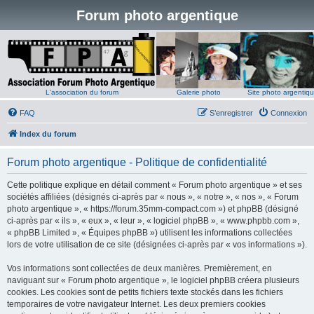
Forum photo argentique
L'association du forum
Galerie photo
Site photo argentiq
FAQ
S’enregistrer
Connexion
Index du forum
Forum photo argentique - Politique de confidentialité
Cette politique explique en détail comment « Forum photo argentique » et ses
sociétés affiliées (désignés ci-après par « nous », « notre », « nos », « Forum
photo argentique », « https://forum.35mm-compact.com ») et phpBB (désigné
ci-après par « ils », « eux », « leur », « logiciel phpBB », « www.phpbb.com »,
« phpBB Limited », « Équipes phpBB ») utilisent les informations collectées
lors de votre utilisation de ce site (désignées ci-après par « vos informations »).
Vos informations sont collectées de deux manières. Premièrement, en
naviguant sur « Forum photo argentique », le logiciel phpBB créera plusieurs
cookies. Les cookies sont de petits fichiers texte stockés dans les fichiers
temporaires de votre navigateur Internet. Les deux premiers cookies