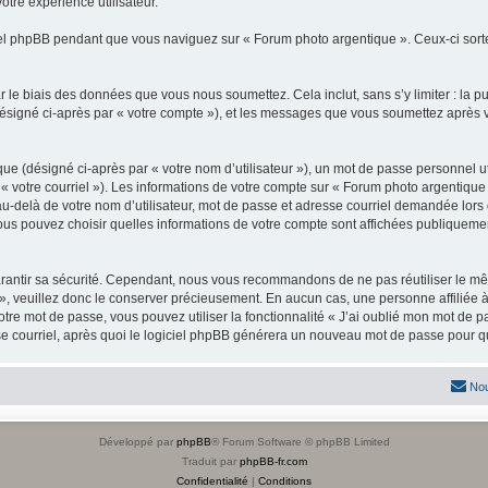
otre expérience utilisateur.
l phpBB pendant que vous naviguez sur « Forum photo argentique ». Ceux-ci sorte
 le biais des données que vous nous soumettez. Cela inclut, sans s’y limiter : la p
(désigné ci-après par « votre compte »), et les messages que vous soumettez après
ue (désigné ci-après par « votre nom d’utilisateur »), un mot de passe personnel ut
 « votre courriel »). Les informations de votre compte sur « Forum photo argentique
-delà de votre nom d’utilisateur, mot de passe et adresse courriel demandée lors de 
vous pouvez choisir quelles informations de votre compte sont affichées publiqueme
rantir sa sécurité. Cependant, nous vous recommandons de ne pas réutiliser le mêm
», veuillez donc le conserver précieusement. En aucun cas, une personne affiliée 
re mot de passe, vous pouvez utiliser la fonctionnalité « J’ai oublié mon mot de p
e courriel, après quoi le logiciel phpBB générera un nouveau mot de passe pour qu
Nou
Développé par
phpBB
® Forum Software © phpBB Limited
Traduit par
phpBB-fr.com
Confidentialité
|
Conditions