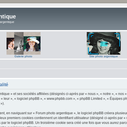
ntique
 argentique
Galerie photo
Site photo argentique
alité
ique » et ses sociétés affiliées (désignés ci-après par « nous », « notre », « nos 
 « leur », « logiciel phpBB », « www.phpbb.com », « phpBB Limited », « Équipes phpB
 »).
t, en naviguant sur « Forum photo argentique », le logiciel phpBB créera plusieurs 
deux premiers cookies contiennent un identifiant utilisateur (désigné ci-après par «
par le logiciel phpBB. Un troisième cookie sera créé une fois que vous aurez parco