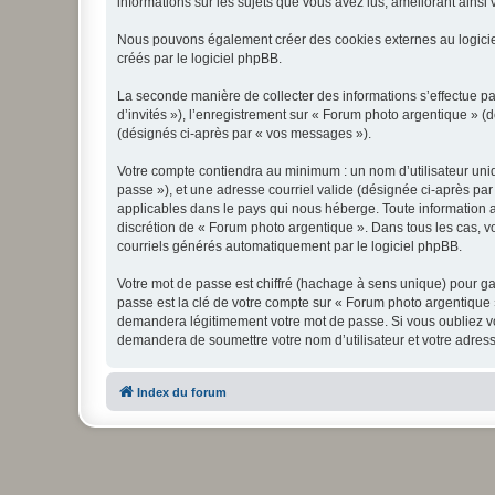
informations sur les sujets que vous avez lus, améliorant ainsi v
Nous pouvons également créer des cookies externes au logicie
créés par le logiciel phpBB.
La seconde manière de collecter des informations s’effectue par
d’invités »), l’enregistrement sur « Forum photo argentique » 
(désignés ci-après par « vos messages »).
Votre compte contiendra au minimum : un nom d’utilisateur uniq
passe »), et une adresse courriel valide (désignée ci-après par
applicables dans le pays qui nous héberge. Toute information au
discrétion de « Forum photo argentique ». Dans tous les cas, 
courriels générés automatiquement par le logiciel phpBB.
Votre mot de passe est chiffré (hachage à sens unique) pour ga
passe est la clé de votre compte sur « Forum photo argentique 
demandera légitimement votre mot de passe. Si vous oubliez vot
demandera de soumettre votre nom d’utilisateur et votre adress
Index du forum