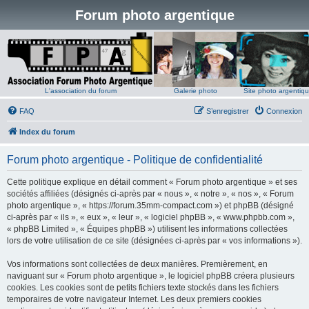
Forum photo argentique
L'association du forum
Galerie photo
Site photo argentiq
FAQ
S’enregistrer
Connexion
Index du forum
Forum photo argentique - Politique de confidentialité
Cette politique explique en détail comment « Forum photo argentique » et ses
sociétés affiliées (désignés ci-après par « nous », « notre », « nos », « Forum
photo argentique », « https://forum.35mm-compact.com ») et phpBB (désigné
ci-après par « ils », « eux », « leur », « logiciel phpBB », « www.phpbb.com »,
« phpBB Limited », « Équipes phpBB ») utilisent les informations collectées
lors de votre utilisation de ce site (désignées ci-après par « vos informations »).
Vos informations sont collectées de deux manières. Premièrement, en
naviguant sur « Forum photo argentique », le logiciel phpBB créera plusieurs
cookies. Les cookies sont de petits fichiers texte stockés dans les fichiers
temporaires de votre navigateur Internet. Les deux premiers cookies