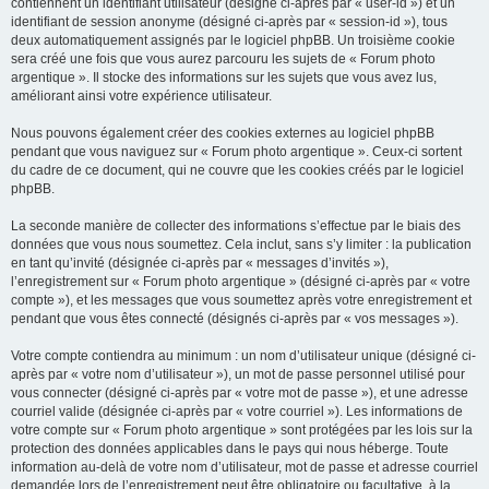
contiennent un identifiant utilisateur (désigné ci-après par « user-id ») et un
identifiant de session anonyme (désigné ci-après par « session-id »), tous
deux automatiquement assignés par le logiciel phpBB. Un troisième cookie
sera créé une fois que vous aurez parcouru les sujets de « Forum photo
argentique ». Il stocke des informations sur les sujets que vous avez lus,
améliorant ainsi votre expérience utilisateur.
Nous pouvons également créer des cookies externes au logiciel phpBB
pendant que vous naviguez sur « Forum photo argentique ». Ceux-ci sortent
du cadre de ce document, qui ne couvre que les cookies créés par le logiciel
phpBB.
La seconde manière de collecter des informations s’effectue par le biais des
données que vous nous soumettez. Cela inclut, sans s’y limiter : la publication
en tant qu’invité (désignée ci-après par « messages d’invités »),
l’enregistrement sur « Forum photo argentique » (désigné ci-après par « votre
compte »), et les messages que vous soumettez après votre enregistrement et
pendant que vous êtes connecté (désignés ci-après par « vos messages »).
Votre compte contiendra au minimum : un nom d’utilisateur unique (désigné ci-
après par « votre nom d’utilisateur »), un mot de passe personnel utilisé pour
vous connecter (désigné ci-après par « votre mot de passe »), et une adresse
courriel valide (désignée ci-après par « votre courriel »). Les informations de
votre compte sur « Forum photo argentique » sont protégées par les lois sur la
protection des données applicables dans le pays qui nous héberge. Toute
information au-delà de votre nom d’utilisateur, mot de passe et adresse courriel
demandée lors de l’enregistrement peut être obligatoire ou facultative, à la