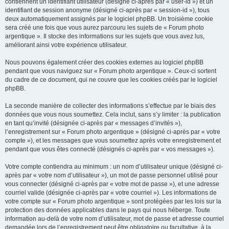
contiennent un identifiant utilisateur (désigné ci-après par « user-id ») et un
identifiant de session anonyme (désigné ci-après par « session-id »), tous
deux automatiquement assignés par le logiciel phpBB. Un troisième cookie
sera créé une fois que vous aurez parcouru les sujets de « Forum photo
argentique ». Il stocke des informations sur les sujets que vous avez lus,
améliorant ainsi votre expérience utilisateur.
Nous pouvons également créer des cookies externes au logiciel phpBB
pendant que vous naviguez sur « Forum photo argentique ». Ceux-ci sortent
du cadre de ce document, qui ne couvre que les cookies créés par le logiciel
phpBB.
La seconde manière de collecter des informations s’effectue par le biais des
données que vous nous soumettez. Cela inclut, sans s’y limiter : la publication
en tant qu’invité (désignée ci-après par « messages d’invités »),
l’enregistrement sur « Forum photo argentique » (désigné ci-après par « votre
compte »), et les messages que vous soumettez après votre enregistrement et
pendant que vous êtes connecté (désignés ci-après par « vos messages »).
Votre compte contiendra au minimum : un nom d’utilisateur unique (désigné ci-
après par « votre nom d’utilisateur »), un mot de passe personnel utilisé pour
vous connecter (désigné ci-après par « votre mot de passe »), et une adresse
courriel valide (désignée ci-après par « votre courriel »). Les informations de
votre compte sur « Forum photo argentique » sont protégées par les lois sur la
protection des données applicables dans le pays qui nous héberge. Toute
information au-delà de votre nom d’utilisateur, mot de passe et adresse courriel
demandée lors de l’enregistrement peut être obligatoire ou facultative, à la