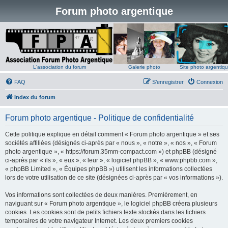
Forum photo argentique
L'association du forum
Galerie photo
Site photo argentiq
FAQ
S’enregistrer
Connexion
Index du forum
Forum photo argentique - Politique de confidentialité
Cette politique explique en détail comment « Forum photo argentique » et ses
sociétés affiliées (désignés ci-après par « nous », « notre », « nos », « Forum
photo argentique », « https://forum.35mm-compact.com ») et phpBB (désigné
ci-après par « ils », « eux », « leur », « logiciel phpBB », « www.phpbb.com »,
« phpBB Limited », « Équipes phpBB ») utilisent les informations collectées
lors de votre utilisation de ce site (désignées ci-après par « vos informations »).
Vos informations sont collectées de deux manières. Premièrement, en
naviguant sur « Forum photo argentique », le logiciel phpBB créera plusieurs
cookies. Les cookies sont de petits fichiers texte stockés dans les fichiers
temporaires de votre navigateur Internet. Les deux premiers cookies