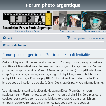
Forum photo argentique
L'association du forum
Galerie photo
Site photo argentiq
FAQ
S’enregistrer
Connexion
Index du forum
Forum photo argentique - Politique de confidentialité
Cette politique explique en détail comment « Forum photo argentique » et ses
sociétés affiliées (désignés ci-après par « nous », « notre », « nos », « Forum
photo argentique », « https://forum.35mm-compact.com ») et phpBB (désigné
ci-après par « ils », « eux », « leur », « logiciel phpBB », « www.phpbb.com »,
« phpBB Limited », « Équipes phpBB ») utilisent les informations collectées
lors de votre utilisation de ce site (désignées ci-après par « vos informations »).
Vos informations sont collectées de deux manières. Premièrement, en
naviguant sur « Forum photo argentique », le logiciel phpBB créera plusieurs
cookies. Les cookies sont de petits fichiers texte stockés dans les fichiers
temporaires de votre navigateur Internet. Les deux premiers cookies