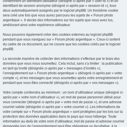
contiennent un identifiant utilisateur (désigné ci-après par « user-id ») et un
identifiant de session anonyme (désigné ci-après par « session-id »), tous
deux automatiquement assignés par le logiciel phpBB. Un troisième cookie
sera créé une fois que vous aurez parcouru les sujets de « Forum photo
argentique ». Il stocke des informations sur les sujets que vous avez lus,
améliorant ainsi votre expérience utilisateur.
Nous pouvons également créer des cookies externes au logiciel phpBB
pendant que vous naviguez sur « Forum photo argentique ». Ceux-ci sortent
du cadre de ce document, qui ne couvre que les cookies créés par le logiciel
phpBB.
La seconde manière de collecter des informations s’effectue par le biais des
données que vous nous soumettez. Cela inclut, sans s’y limiter : la publication
en tant qu’invité (désignée ci-après par « messages d’invités »),
l’enregistrement sur « Forum photo argentique » (désigné ci-après par « votre
compte »), et les messages que vous soumettez après votre enregistrement et
pendant que vous êtes connecté (désignés ci-après par « vos messages »).
Votre compte contiendra au minimum : un nom d’utilisateur unique (désigné ci-
après par « votre nom d’utilisateur »), un mot de passe personnel utilisé pour
vous connecter (désigné ci-après par « votre mot de passe »), et une adresse
courriel valide (désignée ci-après par « votre courriel »). Les informations de
votre compte sur « Forum photo argentique » sont protégées par les lois sur la
protection des données applicables dans le pays qui nous héberge. Toute
information au-delà de votre nom d’utilisateur, mot de passe et adresse courriel
demandée lors de l’enregistrement peut être obligatoire ou facultative, à la