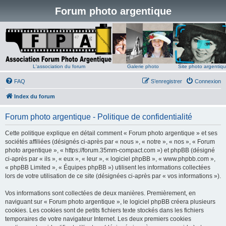
Forum photo argentique
L'association du forum
Galerie photo
Site photo argentiq
FAQ
S’enregistrer
Connexion
Index du forum
Forum photo argentique - Politique de confidentialité
Cette politique explique en détail comment « Forum photo argentique » et ses
sociétés affiliées (désignés ci-après par « nous », « notre », « nos », « Forum
photo argentique », « https://forum.35mm-compact.com ») et phpBB (désigné
ci-après par « ils », « eux », « leur », « logiciel phpBB », « www.phpbb.com »,
« phpBB Limited », « Équipes phpBB ») utilisent les informations collectées
lors de votre utilisation de ce site (désignées ci-après par « vos informations »).
Vos informations sont collectées de deux manières. Premièrement, en
naviguant sur « Forum photo argentique », le logiciel phpBB créera plusieurs
cookies. Les cookies sont de petits fichiers texte stockés dans les fichiers
temporaires de votre navigateur Internet. Les deux premiers cookies