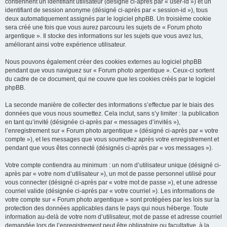
contiennent un identifiant utilisateur (désigné ci-après par « user-id ») et un
identifiant de session anonyme (désigné ci-après par « session-id »), tous
deux automatiquement assignés par le logiciel phpBB. Un troisième cookie
sera créé une fois que vous aurez parcouru les sujets de « Forum photo
argentique ». Il stocke des informations sur les sujets que vous avez lus,
améliorant ainsi votre expérience utilisateur.
Nous pouvons également créer des cookies externes au logiciel phpBB
pendant que vous naviguez sur « Forum photo argentique ». Ceux-ci sortent
du cadre de ce document, qui ne couvre que les cookies créés par le logiciel
phpBB.
La seconde manière de collecter des informations s’effectue par le biais des
données que vous nous soumettez. Cela inclut, sans s’y limiter : la publication
en tant qu’invité (désignée ci-après par « messages d’invités »),
l’enregistrement sur « Forum photo argentique » (désigné ci-après par « votre
compte »), et les messages que vous soumettez après votre enregistrement et
pendant que vous êtes connecté (désignés ci-après par « vos messages »).
Votre compte contiendra au minimum : un nom d’utilisateur unique (désigné ci-
après par « votre nom d’utilisateur »), un mot de passe personnel utilisé pour
vous connecter (désigné ci-après par « votre mot de passe »), et une adresse
courriel valide (désignée ci-après par « votre courriel »). Les informations de
votre compte sur « Forum photo argentique » sont protégées par les lois sur la
protection des données applicables dans le pays qui nous héberge. Toute
information au-delà de votre nom d’utilisateur, mot de passe et adresse courriel
demandée lors de l’enregistrement peut être obligatoire ou facultative, à la