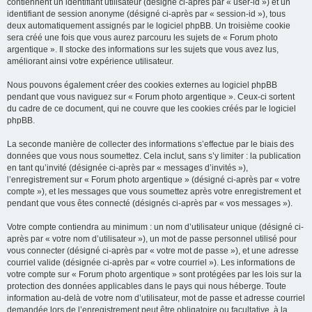
contiennent un identifiant utilisateur (désigné ci-après par « user-id ») et un
identifiant de session anonyme (désigné ci-après par « session-id »), tous
deux automatiquement assignés par le logiciel phpBB. Un troisième cookie
sera créé une fois que vous aurez parcouru les sujets de « Forum photo
argentique ». Il stocke des informations sur les sujets que vous avez lus,
améliorant ainsi votre expérience utilisateur.
Nous pouvons également créer des cookies externes au logiciel phpBB
pendant que vous naviguez sur « Forum photo argentique ». Ceux-ci sortent
du cadre de ce document, qui ne couvre que les cookies créés par le logiciel
phpBB.
La seconde manière de collecter des informations s’effectue par le biais des
données que vous nous soumettez. Cela inclut, sans s’y limiter : la publication
en tant qu’invité (désignée ci-après par « messages d’invités »),
l’enregistrement sur « Forum photo argentique » (désigné ci-après par « votre
compte »), et les messages que vous soumettez après votre enregistrement et
pendant que vous êtes connecté (désignés ci-après par « vos messages »).
Votre compte contiendra au minimum : un nom d’utilisateur unique (désigné ci-
après par « votre nom d’utilisateur »), un mot de passe personnel utilisé pour
vous connecter (désigné ci-après par « votre mot de passe »), et une adresse
courriel valide (désignée ci-après par « votre courriel »). Les informations de
votre compte sur « Forum photo argentique » sont protégées par les lois sur la
protection des données applicables dans le pays qui nous héberge. Toute
information au-delà de votre nom d’utilisateur, mot de passe et adresse courriel
demandée lors de l’enregistrement peut être obligatoire ou facultative, à la