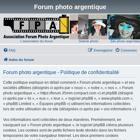
Forum photo argentique
L'association du forum
Galerie photo
Site photo argentiq
FAQ
S’enregistrer
Connexion
Index du forum
Forum photo argentique - Politique de confidentialité
Cette politique explique en détail comment « Forum photo argentique » et ses
sociétés affiliées (désignés ci-après par « nous », « notre », « nos », « Forum
photo argentique », « https://forum.35mm-compact.com ») et phpBB (désigné
ci-après par « ils », « eux », « leur », « logiciel phpBB », « www.phpbb.com »,
« phpBB Limited », « Équipes phpBB ») utilisent les informations collectées
lors de votre utilisation de ce site (désignées ci-après par « vos informations »).
Vos informations sont collectées de deux manières. Premièrement, en
naviguant sur « Forum photo argentique », le logiciel phpBB créera plusieurs
cookies. Les cookies sont de petits fichiers texte stockés dans les fichiers
temporaires de votre navigateur Internet. Les deux premiers cookies