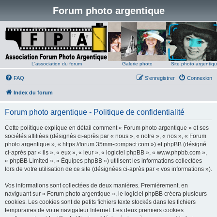
Forum photo argentique
L'association du forum
Galerie photo
Site photo argentiq
FAQ
S’enregistrer
Connexion
Index du forum
Forum photo argentique - Politique de confidentialité
Cette politique explique en détail comment « Forum photo argentique » et ses
sociétés affiliées (désignés ci-après par « nous », « notre », « nos », « Forum
photo argentique », « https://forum.35mm-compact.com ») et phpBB (désigné
ci-après par « ils », « eux », « leur », « logiciel phpBB », « www.phpbb.com »,
« phpBB Limited », « Équipes phpBB ») utilisent les informations collectées
lors de votre utilisation de ce site (désignées ci-après par « vos informations »).
Vos informations sont collectées de deux manières. Premièrement, en
naviguant sur « Forum photo argentique », le logiciel phpBB créera plusieurs
cookies. Les cookies sont de petits fichiers texte stockés dans les fichiers
temporaires de votre navigateur Internet. Les deux premiers cookies