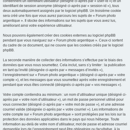
contiennent un identifiant utilisateur (désigné ci-après par « user-id ») et un
identifiant de session anonyme (désigné ci-après par « session-id »), tous
deux automatiquement assignés par le logiciel phpBB. Un troisième cookie
sera créé une fois que vous aurez parcouru les sujets de « Forum photo
argentique ». Il stocke des informations sur les sujets que vous avez lus,
améliorant ainsi votre expérience utilisateur.
Nous pouvons également créer des cookies externes au logiciel phpBB
pendant que vous naviguez sur « Forum photo argentique ». Ceux-ci sortent
du cadre de ce document, qui ne couvre que les cookies créés par le logiciel
phpBB.
La seconde manière de collecter des informations s’effectue par le biais des
données que vous nous soumettez. Cela inclut, sans s’y limiter : la publication
en tant qu’invité (désignée ci-après par « messages d’invités »),
l’enregistrement sur « Forum photo argentique » (désigné ci-après par « votre
compte »), et les messages que vous soumettez après votre enregistrement et
pendant que vous êtes connecté (désignés ci-après par « vos messages »).
Votre compte contiendra au minimum : un nom d’utilisateur unique (désigné ci-
après par « votre nom d’utilisateur »), un mot de passe personnel utilisé pour
vous connecter (désigné ci-après par « votre mot de passe »), et une adresse
courriel valide (désignée ci-après par « votre courriel »). Les informations de
votre compte sur « Forum photo argentique » sont protégées par les lois sur la
protection des données applicables dans le pays qui nous héberge. Toute
information au-delà de votre nom d’utilisateur, mot de passe et adresse courriel
demandée lors de l’enregistrement peut être obligatoire ou facultative, à la