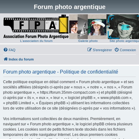
Forum photo argentique
L'association du forum
Galerie photo
Site photo argentiq
FAQ
S’enregistrer
Connexion
Index du forum
Forum photo argentique - Politique de confidentialité
Cette politique explique en détail comment « Forum photo argentique » et ses
sociétés affiliées (désignés ci-après par « nous », « notre », « nos », « Forum
photo argentique », « https://forum.35mm-compact.com ») et phpBB (désigné
ci-après par « ils », « eux », « leur », « logiciel phpBB », « www.phpbb.com »,
« phpBB Limited », « Équipes phpBB ») utilisent les informations collectées
lors de votre utilisation de ce site (désignées ci-après par « vos informations »).
Vos informations sont collectées de deux manières. Premièrement, en
naviguant sur « Forum photo argentique », le logiciel phpBB créera plusieurs
cookies. Les cookies sont de petits fichiers texte stockés dans les fichiers
temporaires de votre navigateur Internet. Les deux premiers cookies