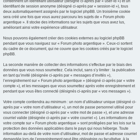
contiennent un identifiant utilisateur (désigné ci-après par « user-id ») et un
identifiant de session anonyme (désigné ci-après par « session-id »), tous
deux automatiquement assignés par le logiciel phpBB. Un troisième cookie
sera créé une fois que vous aurez parcouru les sujets de « Forum photo
argentique ». Il stocke des informations sur les sujets que vous avez lus,
améliorant ainsi votre expérience utilisateur.
Nous pouvons également créer des cookies externes au logiciel phpBB
pendant que vous naviguez sur « Forum photo argentique ». Ceux-ci sortent
du cadre de ce document, qui ne couvre que les cookies créés par le logiciel
phpBB.
La seconde manière de collecter des informations s’effectue par le biais des
données que vous nous soumettez. Cela inclut, sans s’y limiter : la publication
en tant qu’invité (désignée ci-après par « messages d’invités »),
l’enregistrement sur « Forum photo argentique » (désigné ci-après par « votre
compte »), et les messages que vous soumettez après votre enregistrement et
pendant que vous êtes connecté (désignés ci-après par « vos messages »).
Votre compte contiendra au minimum : un nom d’utilisateur unique (désigné ci-
après par « votre nom d’utilisateur »), un mot de passe personnel utilisé pour
vous connecter (désigné ci-après par « votre mot de passe »), et une adresse
courriel valide (désignée ci-après par « votre courriel »). Les informations de
votre compte sur « Forum photo argentique » sont protégées par les lois sur la
protection des données applicables dans le pays qui nous héberge. Toute
information au-delà de votre nom d’utilisateur, mot de passe et adresse courriel
demandée lors de l’enregistrement peut être obligatoire ou facultative, à la