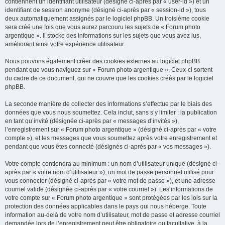
contiennent un identifiant utilisateur (désigné ci-après par « user-id ») et un
identifiant de session anonyme (désigné ci-après par « session-id »), tous
deux automatiquement assignés par le logiciel phpBB. Un troisième cookie
sera créé une fois que vous aurez parcouru les sujets de « Forum photo
argentique ». Il stocke des informations sur les sujets que vous avez lus,
améliorant ainsi votre expérience utilisateur.
Nous pouvons également créer des cookies externes au logiciel phpBB
pendant que vous naviguez sur « Forum photo argentique ». Ceux-ci sortent
du cadre de ce document, qui ne couvre que les cookies créés par le logiciel
phpBB.
La seconde manière de collecter des informations s’effectue par le biais des
données que vous nous soumettez. Cela inclut, sans s’y limiter : la publication
en tant qu’invité (désignée ci-après par « messages d’invités »),
l’enregistrement sur « Forum photo argentique » (désigné ci-après par « votre
compte »), et les messages que vous soumettez après votre enregistrement et
pendant que vous êtes connecté (désignés ci-après par « vos messages »).
Votre compte contiendra au minimum : un nom d’utilisateur unique (désigné ci-
après par « votre nom d’utilisateur »), un mot de passe personnel utilisé pour
vous connecter (désigné ci-après par « votre mot de passe »), et une adresse
courriel valide (désignée ci-après par « votre courriel »). Les informations de
votre compte sur « Forum photo argentique » sont protégées par les lois sur la
protection des données applicables dans le pays qui nous héberge. Toute
information au-delà de votre nom d’utilisateur, mot de passe et adresse courriel
demandée lors de l’enregistrement peut être obligatoire ou facultative, à la