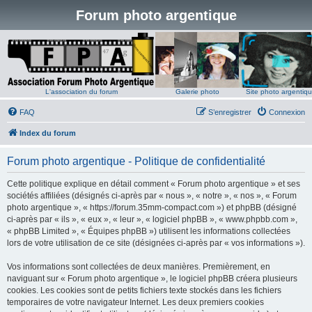
Forum photo argentique
L'association du forum
Galerie photo
Site photo argentiq
FAQ
S’enregistrer
Connexion
Index du forum
Forum photo argentique - Politique de confidentialité
Cette politique explique en détail comment « Forum photo argentique » et ses
sociétés affiliées (désignés ci-après par « nous », « notre », « nos », « Forum
photo argentique », « https://forum.35mm-compact.com ») et phpBB (désigné
ci-après par « ils », « eux », « leur », « logiciel phpBB », « www.phpbb.com »,
« phpBB Limited », « Équipes phpBB ») utilisent les informations collectées
lors de votre utilisation de ce site (désignées ci-après par « vos informations »).
Vos informations sont collectées de deux manières. Premièrement, en
naviguant sur « Forum photo argentique », le logiciel phpBB créera plusieurs
cookies. Les cookies sont de petits fichiers texte stockés dans les fichiers
temporaires de votre navigateur Internet. Les deux premiers cookies