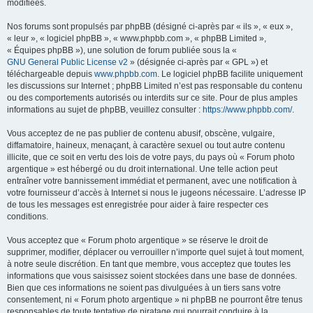
modifiées.
Nos forums sont propulsés par phpBB (désigné ci-après par « ils », « eux »,
« leur », « logiciel phpBB », « www.phpbb.com », « phpBB Limited »,
« Équipes phpBB »), une solution de forum publiée sous la «
GNU General Public License v2
» (désignée ci-après par « GPL ») et
téléchargeable depuis
www.phpbb.com
. Le logiciel phpBB facilite uniquement
les discussions sur Internet ; phpBB Limited n’est pas responsable du contenu
ou des comportements autorisés ou interdits sur ce site. Pour de plus amples
informations au sujet de phpBB, veuillez consulter :
https://www.phpbb.com/
.
Vous acceptez de ne pas publier de contenu abusif, obscène, vulgaire,
diffamatoire, haineux, menaçant, à caractère sexuel ou tout autre contenu
illicite, que ce soit en vertu des lois de votre pays, du pays où « Forum photo
argentique » est hébergé ou du droit international. Une telle action peut
entraîner votre bannissement immédiat et permanent, avec une notification à
votre fournisseur d’accès à Internet si nous le jugeons nécessaire. L’adresse IP
de tous les messages est enregistrée pour aider à faire respecter ces
conditions.
Vous acceptez que « Forum photo argentique » se réserve le droit de
supprimer, modifier, déplacer ou verrouiller n’importe quel sujet à tout moment,
à notre seule discrétion. En tant que membre, vous acceptez que toutes les
informations que vous saisissez soient stockées dans une base de données.
Bien que ces informations ne soient pas divulguées à un tiers sans votre
consentement, ni « Forum photo argentique » ni phpBB ne pourront être tenus
responsables de toute tentative de piratage qui pourrait conduire à la