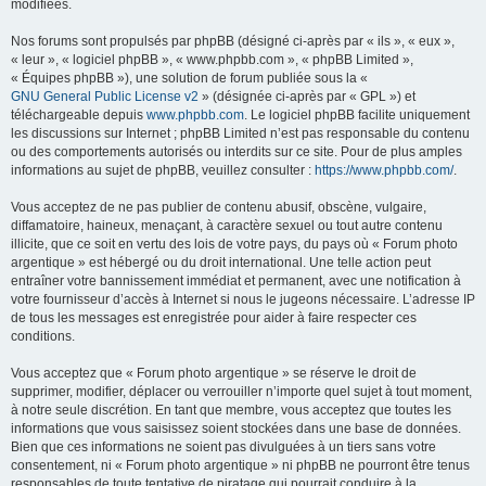
modifiées.
Nos forums sont propulsés par phpBB (désigné ci-après par « ils », « eux »,
« leur », « logiciel phpBB », « www.phpbb.com », « phpBB Limited »,
« Équipes phpBB »), une solution de forum publiée sous la «
GNU General Public License v2
» (désignée ci-après par « GPL ») et
téléchargeable depuis
www.phpbb.com
. Le logiciel phpBB facilite uniquement
les discussions sur Internet ; phpBB Limited n’est pas responsable du contenu
ou des comportements autorisés ou interdits sur ce site. Pour de plus amples
informations au sujet de phpBB, veuillez consulter :
https://www.phpbb.com/
.
Vous acceptez de ne pas publier de contenu abusif, obscène, vulgaire,
diffamatoire, haineux, menaçant, à caractère sexuel ou tout autre contenu
illicite, que ce soit en vertu des lois de votre pays, du pays où « Forum photo
argentique » est hébergé ou du droit international. Une telle action peut
entraîner votre bannissement immédiat et permanent, avec une notification à
votre fournisseur d’accès à Internet si nous le jugeons nécessaire. L’adresse IP
de tous les messages est enregistrée pour aider à faire respecter ces
conditions.
Vous acceptez que « Forum photo argentique » se réserve le droit de
supprimer, modifier, déplacer ou verrouiller n’importe quel sujet à tout moment,
à notre seule discrétion. En tant que membre, vous acceptez que toutes les
informations que vous saisissez soient stockées dans une base de données.
Bien que ces informations ne soient pas divulguées à un tiers sans votre
consentement, ni « Forum photo argentique » ni phpBB ne pourront être tenus
responsables de toute tentative de piratage qui pourrait conduire à la