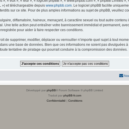
s », « eux », « leur », « logiciel phpBB », « www.phpbb.com », « phpBB Limited »,
L ») et téléchargeable depuis
www.phpbb.com
. Le logiciel phpBB facilite uniqueme
dits sur ce site. Pour de plus amples informations au sujet de phpBB, veuillez co
gaire, diffamatoire, haineux, menaçant, à caractère sexuel ou tout autre contenu ill
l. Une telle action peut entraîner votre bannissement immédiat et permanent, avec u
registrée pour aider à faire respecter ces conditions.
it de supprimer, modifier, déplacer ou verrouiller n’importe quel sujet à tout mome
s dans une base de données. Bien que ces informations ne soient pas divulguées à 
toute tentative de piratage qui pourrait conduire à la compromission des données.
Nou
Développé par
phpBB
® Forum Software © phpBB Limited
Traduit par
phpBB-fr.com
Confidentialité
|
Conditions