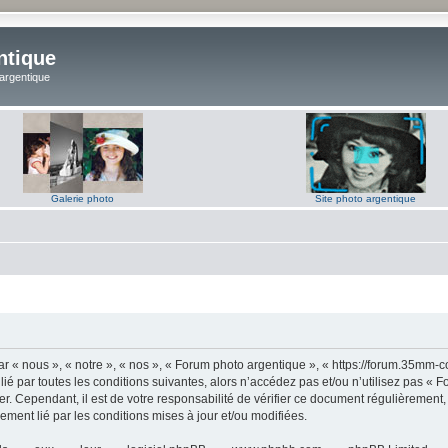
ntique
 argentique
Galerie photo
Site photo argentique
 « nous », « notre », « nos », « Forum photo argentique », « https://forum.35mm-c
lié par toutes les conditions suivantes, alors n’accédez pas et/ou n’utilisez pas 
er. Cependant, il est de votre responsabilité de vérifier ce document régulièrement,
lement lié par les conditions mises à jour et/ou modifiées.