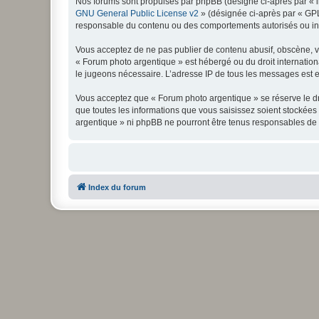
Nos forums sont propulsés par phpBB (désigné ci-après par « il
GNU General Public License v2
» (désignée ci-après par « GP
responsable du contenu ou des comportements autorisés ou inter
Vous acceptez de ne pas publier de contenu abusif, obscène, vul
« Forum photo argentique » est hébergé ou du droit internationa
le jugeons nécessaire. L’adresse IP de tous les messages est en
Vous acceptez que « Forum photo argentique » se réserve le dro
que toutes les informations que vous saisissez soient stockée
argentique » ni phpBB ne pourront être tenus responsables de 
Index du forum