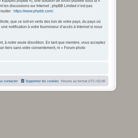
 « Équipes phpBB »), une solution de forum publiée sous la «
nt les discussions sur Internet ; phpBB Limited n’est pas
nsulter :
https://www.phpbb.com/
.
icite, que ce soit en vertu des lois de votre pays, du pays où
ne notification à votre fournisseur d’accès à Internet si nous
nt, à notre seule discrétion. En tant que membre, vous acceptez
un tiers sans votre consentement, ni « Forum photo
s contacter
Supprimer les cookies
Heures au format
UTC+02:00