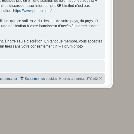
 « Équipes phpBB »), une solution de forum publiée sous la «
nt les discussions sur Internet ; phpBB Limited n’est pas
nsulter :
https://www.phpbb.com/
.
icite, que ce soit en vertu des lois de votre pays, du pays où
ne notification à votre fournisseur d’accès à Internet si nous
nt, à notre seule discrétion. En tant que membre, vous acceptez
un tiers sans votre consentement, ni « Forum photo
s contacter
Supprimer les cookies
Heures au format
UTC+02:00