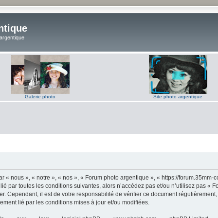
ntique
 argentique
Galerie photo
Site photo argentique
 « nous », « notre », « nos », « Forum photo argentique », « https://forum.35mm-c
lié par toutes les conditions suivantes, alors n’accédez pas et/ou n’utilisez pas 
er. Cependant, il est de votre responsabilité de vérifier ce document régulièrement,
lement lié par les conditions mises à jour et/ou modifiées.