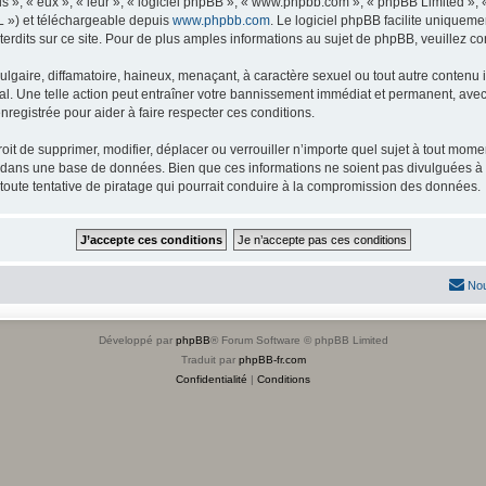
s », « eux », « leur », « logiciel phpBB », « www.phpbb.com », « phpBB Limited »,
L ») et téléchargeable depuis
www.phpbb.com
. Le logiciel phpBB facilite uniqueme
dits sur ce site. Pour de plus amples informations au sujet de phpBB, veuillez co
gaire, diffamatoire, haineux, menaçant, à caractère sexuel ou tout autre contenu ill
l. Une telle action peut entraîner votre bannissement immédiat et permanent, avec u
registrée pour aider à faire respecter ces conditions.
it de supprimer, modifier, déplacer ou verrouiller n’importe quel sujet à tout mome
s dans une base de données. Bien que ces informations ne soient pas divulguées à 
toute tentative de piratage qui pourrait conduire à la compromission des données.
Nou
Développé par
phpBB
® Forum Software © phpBB Limited
Traduit par
phpBB-fr.com
Confidentialité
|
Conditions