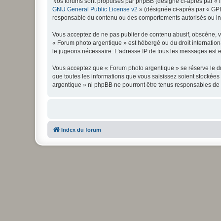
Nos forums sont propulsés par phpBB (désigné ci-après par « il
GNU General Public License v2
» (désignée ci-après par « GP
responsable du contenu ou des comportements autorisés ou inter
Vous acceptez de ne pas publier de contenu abusif, obscène, vul
« Forum photo argentique » est hébergé ou du droit internationa
le jugeons nécessaire. L’adresse IP de tous les messages est en
Vous acceptez que « Forum photo argentique » se réserve le dro
que toutes les informations que vous saisissez soient stockée
argentique » ni phpBB ne pourront être tenus responsables de 
Index du forum