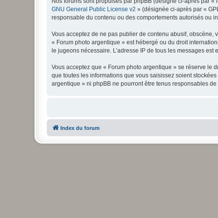
Nos forums sont propulsés par phpBB (désigné ci-après par « il
GNU General Public License v2
» (désignée ci-après par « GP
responsable du contenu ou des comportements autorisés ou inter
Vous acceptez de ne pas publier de contenu abusif, obscène, vul
« Forum photo argentique » est hébergé ou du droit internationa
le jugeons nécessaire. L’adresse IP de tous les messages est en
Vous acceptez que « Forum photo argentique » se réserve le dro
que toutes les informations que vous saisissez soient stockée
argentique » ni phpBB ne pourront être tenus responsables de 
Index du forum