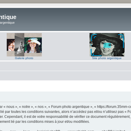
ntique
 argentique
Galerie photo
Site photo argentique
 « nous », « notre », « nos », « Forum photo argentique », « https://forum.35mm-c
lié par toutes les conditions suivantes, alors n’accédez pas et/ou n’utilisez pas 
er. Cependant, il est de votre responsabilité de vérifier ce document régulièrement,
lement lié par les conditions mises à jour et/ou modifiées.