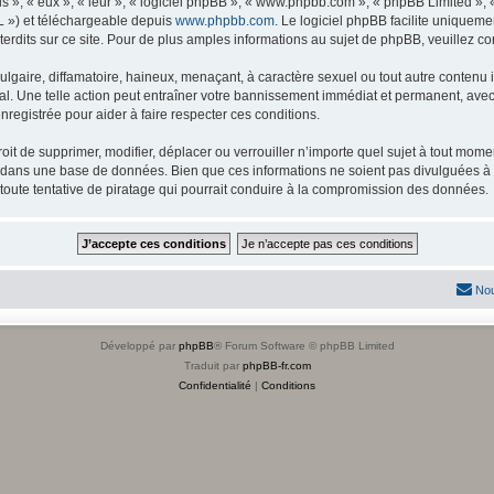
s », « eux », « leur », « logiciel phpBB », « www.phpbb.com », « phpBB Limited »,
L ») et téléchargeable depuis
www.phpbb.com
. Le logiciel phpBB facilite uniqueme
dits sur ce site. Pour de plus amples informations au sujet de phpBB, veuillez co
gaire, diffamatoire, haineux, menaçant, à caractère sexuel ou tout autre contenu ill
l. Une telle action peut entraîner votre bannissement immédiat et permanent, avec u
registrée pour aider à faire respecter ces conditions.
it de supprimer, modifier, déplacer ou verrouiller n’importe quel sujet à tout mome
s dans une base de données. Bien que ces informations ne soient pas divulguées à 
toute tentative de piratage qui pourrait conduire à la compromission des données.
Nou
Développé par
phpBB
® Forum Software © phpBB Limited
Traduit par
phpBB-fr.com
Confidentialité
|
Conditions