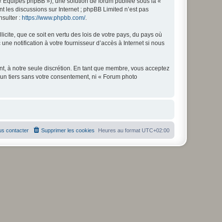
 « Équipes phpBB »), une solution de forum publiée sous la «
nt les discussions sur Internet ; phpBB Limited n’est pas
nsulter :
https://www.phpbb.com/
.
icite, que ce soit en vertu des lois de votre pays, du pays où
ne notification à votre fournisseur d’accès à Internet si nous
nt, à notre seule discrétion. En tant que membre, vous acceptez
un tiers sans votre consentement, ni « Forum photo
s contacter
Supprimer les cookies
Heures au format
UTC+02:00