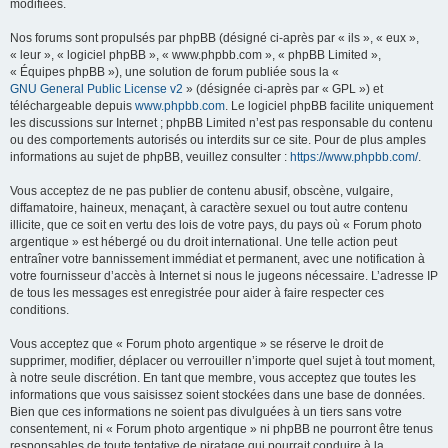
modifiées.
Nos forums sont propulsés par phpBB (désigné ci-après par « ils », « eux »,
« leur », « logiciel phpBB », « www.phpbb.com », « phpBB Limited »,
« Équipes phpBB »), une solution de forum publiée sous la «
GNU General Public License v2
» (désignée ci-après par « GPL ») et
téléchargeable depuis
www.phpbb.com
. Le logiciel phpBB facilite uniquement
les discussions sur Internet ; phpBB Limited n’est pas responsable du contenu
ou des comportements autorisés ou interdits sur ce site. Pour de plus amples
informations au sujet de phpBB, veuillez consulter :
https://www.phpbb.com/
.
Vous acceptez de ne pas publier de contenu abusif, obscène, vulgaire,
diffamatoire, haineux, menaçant, à caractère sexuel ou tout autre contenu
illicite, que ce soit en vertu des lois de votre pays, du pays où « Forum photo
argentique » est hébergé ou du droit international. Une telle action peut
entraîner votre bannissement immédiat et permanent, avec une notification à
votre fournisseur d’accès à Internet si nous le jugeons nécessaire. L’adresse IP
de tous les messages est enregistrée pour aider à faire respecter ces
conditions.
Vous acceptez que « Forum photo argentique » se réserve le droit de
supprimer, modifier, déplacer ou verrouiller n’importe quel sujet à tout moment,
à notre seule discrétion. En tant que membre, vous acceptez que toutes les
informations que vous saisissez soient stockées dans une base de données.
Bien que ces informations ne soient pas divulguées à un tiers sans votre
consentement, ni « Forum photo argentique » ni phpBB ne pourront être tenus
responsables de toute tentative de piratage qui pourrait conduire à la