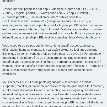
modifiées.
Nos forums sont propulsés par phpBB (désigné ci-après par « ils », « eux »,
« leur », « logiciel phpBB », « www.phpbb.com », « phpBB Limited »,
« Équipes phpBB »), une solution de forum publiée sous la «
GNU General Public License v2
» (désignée ci-après par « GPL ») et
téléchargeable depuis
www.phpbb.com
. Le logiciel phpBB facilite uniquement
les discussions sur Internet ; phpBB Limited n’est pas responsable du contenu
ou des comportements autorisés ou interdits sur ce site. Pour de plus amples
informations au sujet de phpBB, veuillez consulter :
https://www.phpbb.com/
.
Vous acceptez de ne pas publier de contenu abusif, obscène, vulgaire,
diffamatoire, haineux, menaçant, à caractère sexuel ou tout autre contenu
illicite, que ce soit en vertu des lois de votre pays, du pays où « Forum photo
argentique » est hébergé ou du droit international. Une telle action peut
entraîner votre bannissement immédiat et permanent, avec une notification à
votre fournisseur d’accès à Internet si nous le jugeons nécessaire. L’adresse IP
de tous les messages est enregistrée pour aider à faire respecter ces
conditions.
Vous acceptez que « Forum photo argentique » se réserve le droit de
supprimer, modifier, déplacer ou verrouiller n’importe quel sujet à tout moment,
à notre seule discrétion. En tant que membre, vous acceptez que toutes les
informations que vous saisissez soient stockées dans une base de données.
Bien que ces informations ne soient pas divulguées à un tiers sans votre
consentement, ni « Forum photo argentique » ni phpBB ne pourront être tenus
responsables de toute tentative de piratage qui pourrait conduire à la