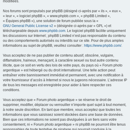
modifiées.
Nos forums sont propulsés par phpBB (désigné ci-après par « ils », « eux »,
« leur », « logiciel phpBB », « www.phpbb.com », « phpBB Limited »,
« Équipes phpBB »), une solution de forum publiée sous la «
GNU General Public License v2
» (désignée ci-après par « GPL ») et
téléchargeable depuis
www.phpbb.com
. Le logiciel phpBB facilite uniquement
les discussions sur Internet ; phpBB Limited n’est pas responsable du contenu
ou des comportements autorisés ou interdits sur ce site. Pour de plus amples
informations au sujet de phpBB, veuillez consulter :
https://www.phpbb.com/
.
Vous acceptez de ne pas publier de contenu abusif, obscène, vulgaire,
diffamatoire, haineux, menaçant, à caractère sexuel ou tout autre contenu
illicite, que ce soit en vertu des lois de votre pays, du pays où « Forum photo
argentique » est hébergé ou du droit international. Une telle action peut
entraîner votre bannissement immédiat et permanent, avec une notification à
votre fournisseur d’accès à Internet si nous le jugeons nécessaire. L’adresse IP
de tous les messages est enregistrée pour aider à faire respecter ces
conditions.
Vous acceptez que « Forum photo argentique » se réserve le droit de
supprimer, modifier, déplacer ou verrouiller n’importe quel sujet à tout moment,
à notre seule discrétion. En tant que membre, vous acceptez que toutes les
informations que vous saisissez soient stockées dans une base de données.
Bien que ces informations ne soient pas divulguées à un tiers sans votre
consentement, ni « Forum photo argentique » ni phpBB ne pourront être tenus
responsables de toute tentative de piratage qui pourrait conduire à la