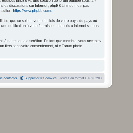
 « Équipes phpBB »), une solution de forum publiée sous la «
nt les discussions sur Internet ; phpBB Limited n’est pas
nsulter :
https://www.phpbb.com/
.
icite, que ce soit en vertu des lois de votre pays, du pays où
ne notification à votre fournisseur d’accès à Internet si nous
nt, à notre seule discrétion. En tant que membre, vous acceptez
un tiers sans votre consentement, ni « Forum photo
s contacter
Supprimer les cookies
Heures au format
UTC+02:00