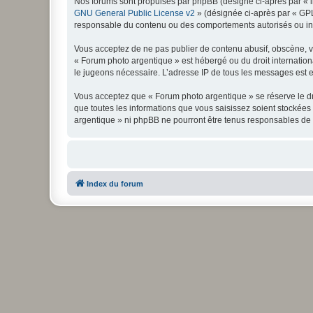
Nos forums sont propulsés par phpBB (désigné ci-après par « il
GNU General Public License v2
» (désignée ci-après par « GP
responsable du contenu ou des comportements autorisés ou inter
Vous acceptez de ne pas publier de contenu abusif, obscène, vul
« Forum photo argentique » est hébergé ou du droit internationa
le jugeons nécessaire. L’adresse IP de tous les messages est en
Vous acceptez que « Forum photo argentique » se réserve le dro
que toutes les informations que vous saisissez soient stockée
argentique » ni phpBB ne pourront être tenus responsables de 
Index du forum