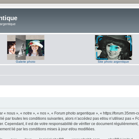
ntique
 argentique
Galerie photo
Site photo argentique
 « nous », « notre », « nos », « Forum photo argentique », « https://forum.35mm-c
lié par toutes les conditions suivantes, alors n’accédez pas et/ou n’utilisez pas 
er. Cependant, il est de votre responsabilité de vérifier ce document régulièrement,
lement lié par les conditions mises à jour et/ou modifiées.