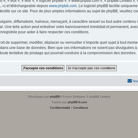
s », « eux », « leur », « logiciel phpBB », « www.phpbb.com », « phpBB Limited »,
L ») et téléchargeable depuis
www.phpbb.com
. Le logiciel phpBB facilite uniqueme
dits sur ce site. Pour de plus amples informations au sujet de phpBB, veuillez co
gaire, diffamatoire, haineux, menaçant, à caractère sexuel ou tout autre contenu ill
l. Une telle action peut entraîner votre bannissement immédiat et permanent, avec u
registrée pour aider à faire respecter ces conditions.
it de supprimer, modifier, déplacer ou verrouiller n’importe quel sujet à tout mome
s dans une base de données. Bien que ces informations ne soient pas divulguées à 
toute tentative de piratage qui pourrait conduire à la compromission des données.
Nou
Développé par
phpBB
® Forum Software © phpBB Limited
Traduit par
phpBB-fr.com
Confidentialité
|
Conditions