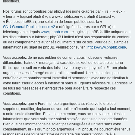
modifiées.
Nos forums sont propulsés par phpBB (désigné ci-après par « ils », « eux »,
« leur », « logiciel phpBB », « www.phpbb.com », « phpBB Limited »,
« Équipes phpBB »), une solution de forum publiée sous la «
GNU General Public License v2
» (désignée ci-après par « GPL ») et
téléchargeable depuis
www.phpbb.com
. Le logiciel phpBB facilite uniquement
les discussions sur Internet ; phpBB Limited n’est pas responsable du contenu
ou des comportements autorisés ou interdits sur ce site. Pour de plus amples
informations au sujet de phpBB, veuillez consulter :
https://www.phpbb.com/
.
Vous acceptez de ne pas publier de contenu abusif, obscène, vulgaire,
diffamatoire, haineux, menaçant, à caractère sexuel ou tout autre contenu
illicite, que ce soit en vertu des lois de votre pays, du pays où « Forum photo
argentique » est hébergé ou du droit international. Une telle action peut
entraîner votre bannissement immédiat et permanent, avec une notification à
votre fournisseur d’accès à Internet si nous le jugeons nécessaire. L’adresse IP
de tous les messages est enregistrée pour aider à faire respecter ces
conditions.
Vous acceptez que « Forum photo argentique » se réserve le droit de
supprimer, modifier, déplacer ou verrouiller n’importe quel sujet à tout moment,
à notre seule discrétion. En tant que membre, vous acceptez que toutes les
informations que vous saisissez soient stockées dans une base de données.
Bien que ces informations ne soient pas divulguées à un tiers sans votre
consentement, ni « Forum photo argentique » ni phpBB ne pourront être tenus
responsables de toute tentative de piratage qui pourrait conduire à la