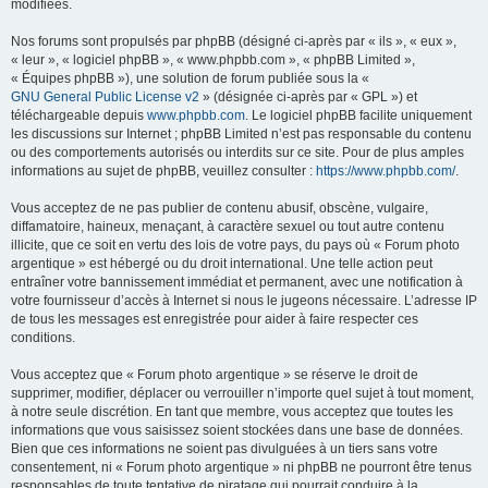
modifiées.
Nos forums sont propulsés par phpBB (désigné ci-après par « ils », « eux »,
« leur », « logiciel phpBB », « www.phpbb.com », « phpBB Limited »,
« Équipes phpBB »), une solution de forum publiée sous la «
GNU General Public License v2
» (désignée ci-après par « GPL ») et
téléchargeable depuis
www.phpbb.com
. Le logiciel phpBB facilite uniquement
les discussions sur Internet ; phpBB Limited n’est pas responsable du contenu
ou des comportements autorisés ou interdits sur ce site. Pour de plus amples
informations au sujet de phpBB, veuillez consulter :
https://www.phpbb.com/
.
Vous acceptez de ne pas publier de contenu abusif, obscène, vulgaire,
diffamatoire, haineux, menaçant, à caractère sexuel ou tout autre contenu
illicite, que ce soit en vertu des lois de votre pays, du pays où « Forum photo
argentique » est hébergé ou du droit international. Une telle action peut
entraîner votre bannissement immédiat et permanent, avec une notification à
votre fournisseur d’accès à Internet si nous le jugeons nécessaire. L’adresse IP
de tous les messages est enregistrée pour aider à faire respecter ces
conditions.
Vous acceptez que « Forum photo argentique » se réserve le droit de
supprimer, modifier, déplacer ou verrouiller n’importe quel sujet à tout moment,
à notre seule discrétion. En tant que membre, vous acceptez que toutes les
informations que vous saisissez soient stockées dans une base de données.
Bien que ces informations ne soient pas divulguées à un tiers sans votre
consentement, ni « Forum photo argentique » ni phpBB ne pourront être tenus
responsables de toute tentative de piratage qui pourrait conduire à la