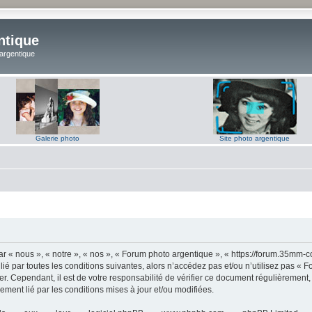
ntique
 argentique
Galerie photo
Site photo argentique
 « nous », « notre », « nos », « Forum photo argentique », « https://forum.35mm-c
lié par toutes les conditions suivantes, alors n’accédez pas et/ou n’utilisez pas 
er. Cependant, il est de votre responsabilité de vérifier ce document régulièrement,
lement lié par les conditions mises à jour et/ou modifiées.