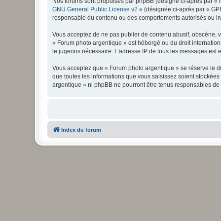
Nos forums sont propulsés par phpBB (désigné ci-après par « il
GNU General Public License v2
» (désignée ci-après par « GP
responsable du contenu ou des comportements autorisés ou inter
Vous acceptez de ne pas publier de contenu abusif, obscène, vul
« Forum photo argentique » est hébergé ou du droit internationa
le jugeons nécessaire. L’adresse IP de tous les messages est en
Vous acceptez que « Forum photo argentique » se réserve le dro
que toutes les informations que vous saisissez soient stockée
argentique » ni phpBB ne pourront être tenus responsables de 
Index du forum