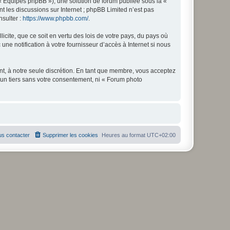
 « Équipes phpBB »), une solution de forum publiée sous la «
nt les discussions sur Internet ; phpBB Limited n’est pas
nsulter :
https://www.phpbb.com/
.
icite, que ce soit en vertu des lois de votre pays, du pays où
ne notification à votre fournisseur d’accès à Internet si nous
nt, à notre seule discrétion. En tant que membre, vous acceptez
un tiers sans votre consentement, ni « Forum photo
s contacter
Supprimer les cookies
Heures au format
UTC+02:00