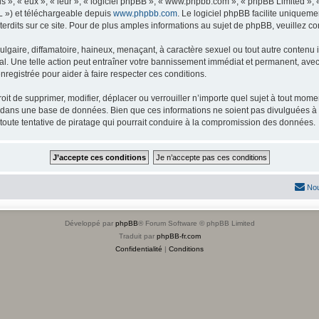
s », « eux », « leur », « logiciel phpBB », « www.phpbb.com », « phpBB Limited »,
L ») et téléchargeable depuis
www.phpbb.com
. Le logiciel phpBB facilite uniqueme
dits sur ce site. Pour de plus amples informations au sujet de phpBB, veuillez co
gaire, diffamatoire, haineux, menaçant, à caractère sexuel ou tout autre contenu ill
l. Une telle action peut entraîner votre bannissement immédiat et permanent, avec u
registrée pour aider à faire respecter ces conditions.
it de supprimer, modifier, déplacer ou verrouiller n’importe quel sujet à tout mome
s dans une base de données. Bien que ces informations ne soient pas divulguées à 
toute tentative de piratage qui pourrait conduire à la compromission des données.
Nou
Développé par
phpBB
® Forum Software © phpBB Limited
Traduit par
phpBB-fr.com
Confidentialité
|
Conditions